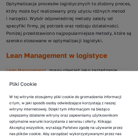
Optymalizacja procesów logistycznych to złożony proces,
który może być realizowany przy użyciu różnych metod
i narzędzi. Wybór odpowiedniej metody zależy od
specyfiki firmy, jej potrzeb oraz rodzaju działalności.
Poniżej przedstawiono najpopularniejsze metody, które są
szeroko stosowane w optymalizacji logistyki.
Lean Management w logistyce
Lean Management
, znany również jako zarządzanie
odchudzone, to metoda zarządzania operacyjnego, która
Pliki Cookie
koncentruje się na eliminacji marnotrawstwa (ang. waste)
we wszystkich procesach logistycznych, przy
W tej witrynie stosujemy pliki cookie do gromadzenia informacji
jednoczesnym zwiększeniu wartości dla klienta. Metoda
o tym, w jaki sposób osoby odwiedzające korzystają z naszej
ta wywodzi się z japońskiego systemu produkcji Toyoty,
witryny internetowej. Dzięki tym informacjom na bieżąco
który stał się wzorem do naśladowania dla firm na całym
ulepszamy działanie witryny oraz zapewniamy użytkownikom
optymalne warunki korzystania z serwisu i oferty. Klikając
świecie.
Akceptuj wszystkie, wyrażają Państwo zgodę na używanie przez
nas plików cookie. Aby zarządzać wykorzystywanymi przez nas
Eliminacja marnotrawstwa
– Lean Management