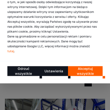
o tym, w jaki sposób osoby odwiedzające korzystają z naszej
referencyjne.
witryny internetowej. Dzięki tym informacjom na bieżąco
ulepszamy działanie witryny oraz zapewniamy użytkownikom
WDX S.A. – dostawca inteligentnych systemów
optymalne warunki korzystania z serwisu i oferty. Klikając
magazynowania leków, farmaceutyków i suplementów
Akceptuj wszystkie, wyrażają Państwo zgodę na używanie przez
diety.
nas plików cookie. Aby zarządzać wykorzystywanymi przez nas
plikami cookie, prosimy kliknąć Ustawienia.
Dane są gromadzone w celu personalizacji reklam i pomiaru
Nasi projektanci są gotowi na nowe wyzwania –
skuteczności kampanii reklamowych. Dane mogą być
zapraszamy do kontaktu!
udostępniane Google LLC, więcej informacji można znaleźć
tutaj
.
Odrzuć
Akceptuj
Ustawienia
wszystkie
wszystkie