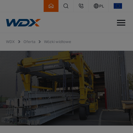
PL
WDX
Oferta
Wózki widłowe