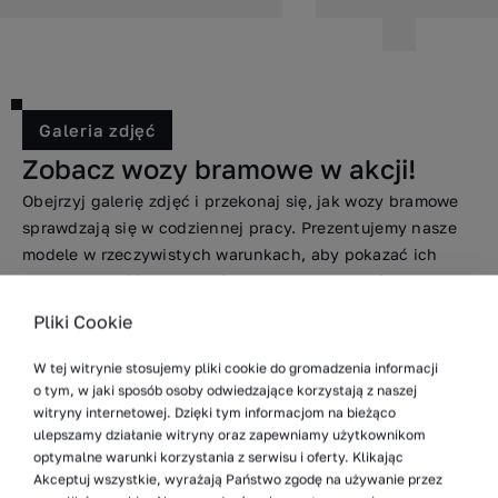
wymaga użycia specjalistycznych urządzeń. Wózki
bezpieczne i precyzyjne przemieszczanie
urządzenia transportowe mogłyby mieć trudności
bramowe doskonale sprawdzają się w takich
wielkogabarytowych ładunków, takich jak
z pracą.
warunkach, zapewniając precyzyjne i bezpieczne
generatory, silniki, czy inne komponenty wymagające
manewrowanie materiałami w halach produkcyjnych,
dużych przestrzeni do transportu.
przy minimalnym ryzyku uszkodzeń towarów.
Galeria zdjęć
Zobacz wozy bramowe w akcji!
Obejrzyj galerię zdjęć i przekonaj się, jak wozy bramowe
sprawdzają się w codziennej pracy. Prezentujemy nasze
modele w rzeczywistych warunkach, aby pokazać ich
funkcjonalność i możliwości transportowe. Jeśli
potrzebujesz solidnego rozwiązania do transportu
Pliki Cookie
wielkogabarytowych ładunków, zobacz nasze wozy
w akcji i poznaj lepiej ich możliwości.
W tej witrynie stosujemy pliki cookie do gromadzenia informacji
o tym, w jaki sposób osoby odwiedzające korzystają z naszej
witryny internetowej. Dzięki tym informacjom na bieżąco
ulepszamy działanie witryny oraz zapewniamy użytkownikom
optymalne warunki korzystania z serwisu i oferty. Klikając
Akceptuj wszystkie, wyrażają Państwo zgodę na używanie przez