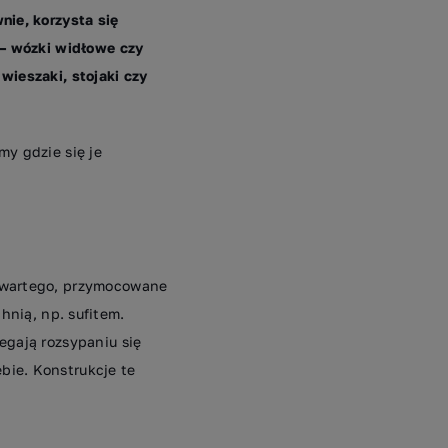
nie, korzysta się
 – wózki widłowe czy
wieszaki, stojaki czy
my gdzie się je
otwartego, przymocowane
hnią, np. sufitem.
egają rozsypaniu się
bie. Konstrukcje te