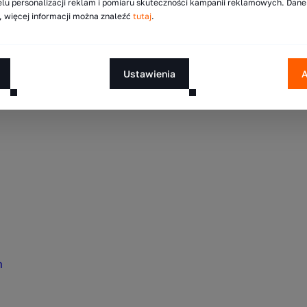
lu personalizacji reklam i pomiaru skuteczności kampanii reklamowych. Dan
 więcej informacji można znaleźć
tutaj
.
Ustawienia
A