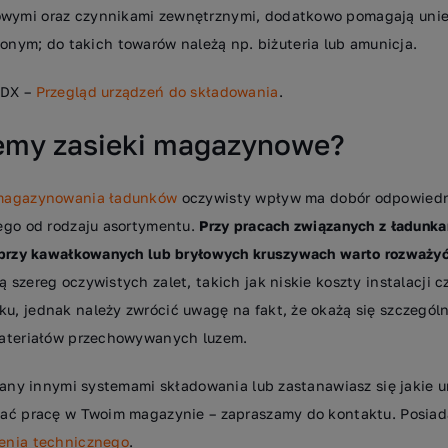
iowymi oraz czynnikami zewnętrznymi, dodatkowo pomagają unie
nym; do takich towarów należą np. biżuteria lub amunicja.
WDX –
Przegląd urządzeń do składowania
.
jemy zasieki magazynowe?
magazynowania ładunków
oczywisty wpływ ma dobór odpowiedn
ego od rodzaju asortymentu.
Przy pracach związanych z ładunk
o przy kawałkowanych lub bryłowych kruszywach warto rozważ
ą szereg oczywistych zalet, takich jak niskie koszty instalacji
, jednak należy zwrócić uwagę na fakt, że okażą się szczególn
materiałów przechowywanych luzem.
owany innymi systemami składowania lub zastanawiasz się jakie
wać pracę w Twoim magazynie – zapraszamy do kontaktu. Posi
enia technicznego
.