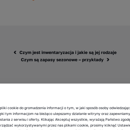
Czym jest inwentaryzacja i jakie są jej rodzaje
Czym są zapasy sezonowe – przykłady
pliki cookie do gromadzenia informacji o tym, w jaki sposób osoby odwiedzając
zięki tym informacjom na bieżąco ulepszamy działanie witryny oraz zapewnia
tania z serwisu i oferty. Klikając Akceptuj wszystkie, wyrażają Państwo zgod
arządzać wykorzystywanymi przez nas plikami cookie, prosimy kliknąć Ustawi