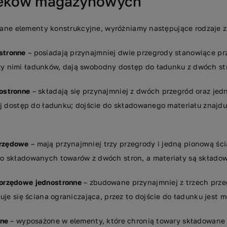
ieków magazynowych
tane elementy konstrukcyjne, wyróżniamy następujące rodzaje
stronne
– posiadają przynajmniej dwie przegrody stanowiące pr
y nimi ładunków, dają swobodny dostęp do ładunku z dwóch st
ostronne
– składają się przynajmniej z dwóch przegród oraz jed
ej dostęp do ładunku; dojście do składowanego materiału znajduj
rzędowe
– mają przynajmniej trzy przegrody i jedną pionową śc
o składowanych towarów z dwóch stron, a materiały są składo
orzędowe jednostronne
– zbudowane przynajmniej z trzech prze
uje się ściana ograniczająca, przez to dojście do ładunku jest m
ane
– wyposażone w elementy, które chronią towary składowane 