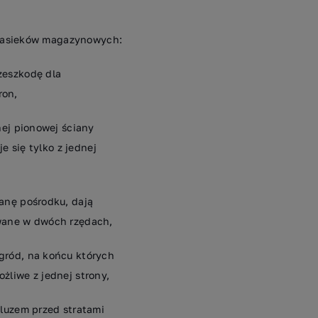
 zasieków magazynowych:
zeszkodę dla
ron,
nej pionowej ściany
e się tylko z jednej
ianę pośrodku, dają
wane w dwóch rzędach,
gród, na końcu których
ożliwe z jednej strony,
luzem przed stratami