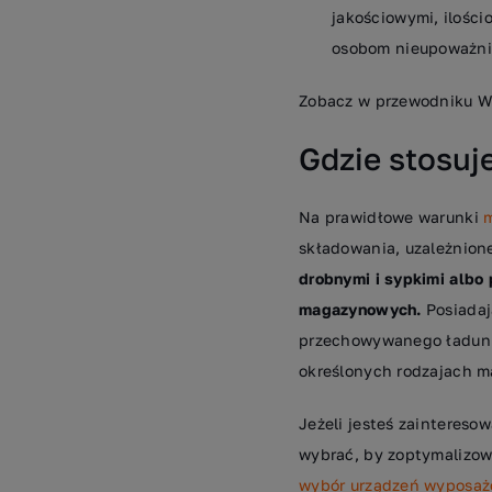
jakościowymi, ilośc
osobom nieupoważnio
Zobacz w przewodniku 
Gdzie stosu
Na prawidłowe warunki
składowania, uzależnion
drobnymi i sypkimi alb
magazynowych.
Posiadaj
przechowywanego ładunku
określonych rodzajach 
Jeżeli jesteś zainteres
wybrać, by zoptymalizo
wybór urządzeń wyposaż