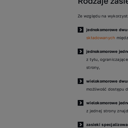
Rodzaje zas
Ze względu na wykorzys
jednokomorowe dwu
składowanych
międz
jednokomorowe jedn
z tyłu, ograniczając
strony,
wielokomorowe dwu
możliwość dostępu d
wielokomorowe jedn
z jednej strony znajd
zasieki specjalizow