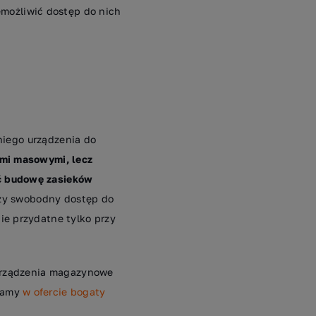
możliwić dostęp do nich
iego urządzenia do
ami masowymi, lecz
yć budowę zasieków
 czy swobodny dostęp do
ie przydatne tylko przy
 urządzenia magazynowe
adamy
w ofercie bogaty