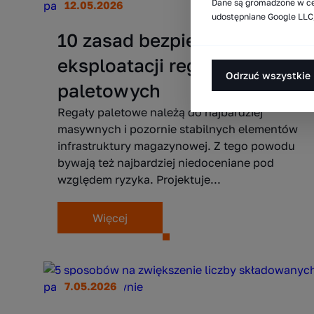
Dane są gromadzone w ce
12.05.2026
udostępniane Google LLC,
10 zasad bezpiecznej
eksploatacji regałów
Odrzuć wszystkie
paletowych
Regały paletowe należą do najbardziej
masywnych i pozornie stabilnych elementów
infrastruktury magazynowej. Z tego powodu
bywają też najbardziej niedoceniane pod
względem ryzyka. Projektuje...
Więcej
7.05.2026