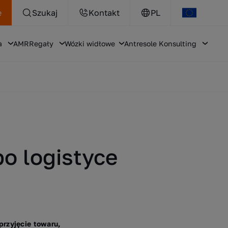
e
Szukaj
Kontakt
PL
a
AMR
Regały
Wózki widłowe
Antresole
Konsulting
o logistyce
przyjęcie towaru,