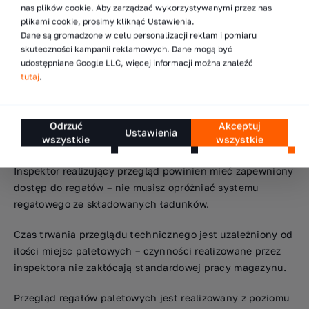
nas plików cookie. Aby zarządzać wykorzystywanymi przez nas
plikami cookie, prosimy kliknąć Ustawienia.
Dane są gromadzone w celu personalizacji reklam i pomiaru
skuteczności kampanii reklamowych. Dane mogą być
udostępniane Google LLC, więcej informacji można znaleźć
tutaj
.
Odrzuć
Akceptuj
Jak należy się przygotować do przeglądu
Ustawienia
wszystkie
wszystkie
regałów?
Inspektor realizujący przegląd powinien mieć zapewniony
dostęp do regałów – nie musisz opróżniać systemu
regałowego ze składowanych ładunków.
Czas trwania przeglądu technicznego jest uzależniony od
ilości miejsc paletowych – czynności realizowane przez
inspektora nie zakłócają standardowej pracy magazynu.
Przegląd regałów paletowych jest realizowany z poziomu