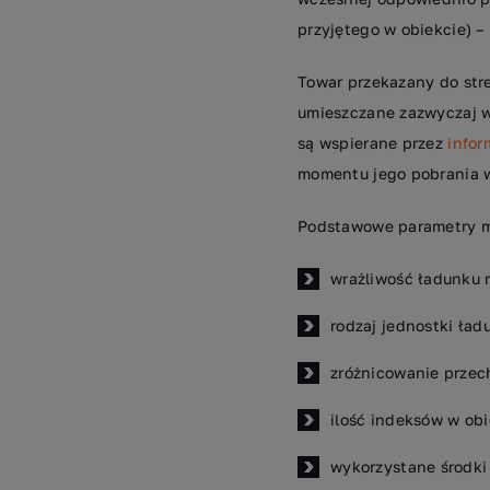
przyjętego w obiekcie) –
Towar przekazany do str
umieszczane zazwyczaj 
są wspierane przez
info
momentu jego pobrania 
Podstawowe parametry m
wrażliwość ładunku 
rodzaj jednostki ład
zróżnicowanie prze
ilość indeksów w obi
wykorzystane środki 