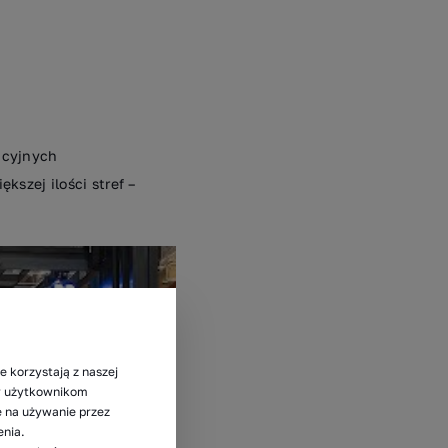
acyjnych
szej ilości stref –
e korzystają z naszej
my użytkownikom
ę na używanie przez
enia.