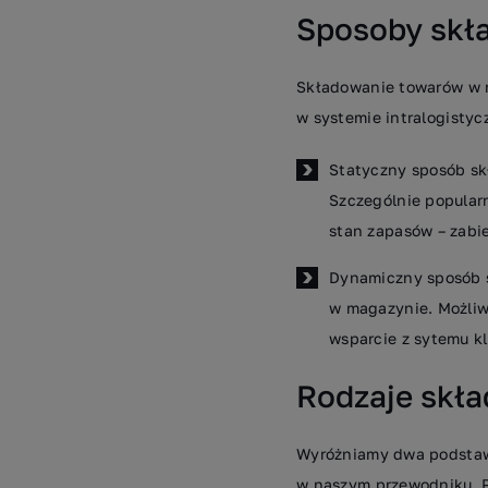
Sposoby skł
Składowanie towarów w 
w systemie intralogisty
Statyczny sposób sk
Szczególnie popular
stan zapasów – zabi
Dynamiczny sposób 
w magazynie. Możliw
wsparcie z sytemu k
Rodzaje skł
Wyróżniamy dwa podstaw
w naszym przewodniku. 