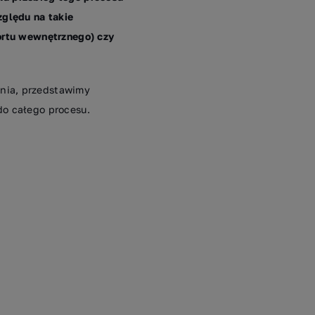
ględu na takie
portu wewnętrznego) czy
ania, przedstawimy
do całego procesu.