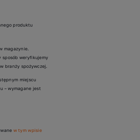
anego produktu
 w magazynie.
y sposób weryfikujemy
 w branży spożywczej.
stępnym miejscu
tu – wymagane jest
sywane
w tym wpisie