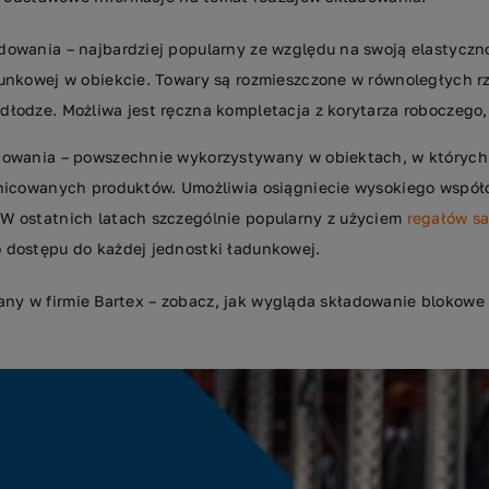
dowania – najbardziej popularny ze względu na swoją elastycz
dunkowej w obiekcie. Towary są rozmieszczone w równoległych r
dłodze. Możliwa jest ręczna kompletacja z korytarza roboczego,
dowania – powszechnie wykorzystywany w obiektach, w któryc
żnicowanych produktów. Umożliwia osiągniecie wysokiego współ
W ostatnich latach szczególnie popularny z użyciem
regałów sa
 dostępu do każdej jednostki ładunkowej.
any w firmie Bartex – zobacz, jak wygląda składowanie blokowe