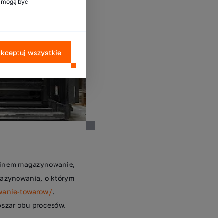
e mogą być
kceptuj wszystkie
rminem magazynowanie,
agazynowania, o którym
wanie-towarow/
.
szar obu procesów.