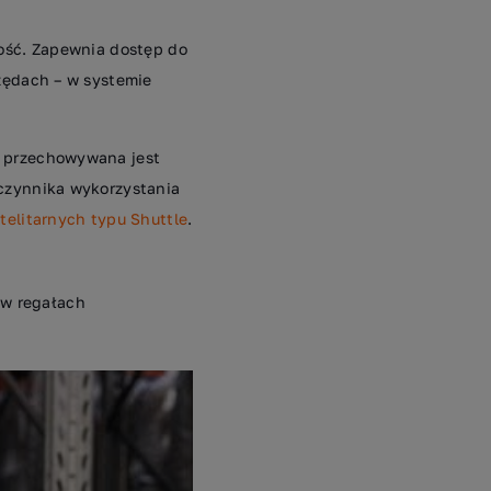
ność. Zapewnia dostęp do
zędach – w systemie
h przechowywana jest
czynnika wykorzystania
telitarnych typu Shuttle
.
 w regałach