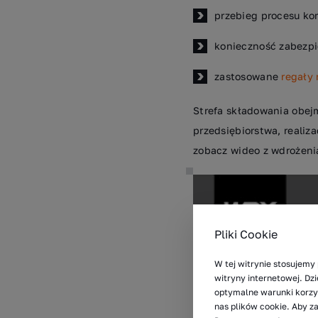
przebieg procesu kom
konieczność zabezpi
zastosowane
regały
Strefa składowania obej
przedsiębiorstwa, realiz
zobacz wideo z wdrożeni
Pliki Cookie
W tej witrynie stosujemy 
witryny internetowej. D
optymalne warunki korzys
nas plików cookie. Aby z