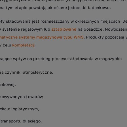
 na tym etapie powstają określone jednostki ładunkowe.
efy składowania jest rozmieszczany w określonych miejscach. J
w systemie regałowym lub
sztaplowane
na posadzce. Nowoczesn
rmatyczne systemy magazynowe typu WMS
. Produkty pozostają
w celu
kompletacji
.
ające wpływ na przebieg procesu składowania w magazynie:
na czynniki atmosferyczne,
unkowej,
chowywanych towarów,
ekcie logistycznym,
transportu bliskiego,