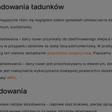
adowania ładunków
magazynie różni się względem siebie sposobem umieszczenia d
cznym, wyróżniamy:
ładowania – dany towar przynależy do zdefiniowanego miejsca
ny w przypadku obiektów ze stałą listą asortymentową. W prost
eg ten ułatwia zarządzanie
gospodarką magazynową
. Popularny
składowania – dany towar jest przechowywany w dowolnym, do
e jest maksymalne wykorzystanie dostępnej powierzchni obiek
lasy
WMS
.
adowania
owe rodzaje składowania – rzędowe oraz blokowe, szerzej opi
Podstawowe informacje na temat rodzajów składowania: