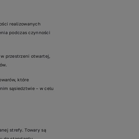
ości realizowanych
zenia podczas czynności
 przestrzeni otwartej,
bów.
owarów, które
im sąsiedztwie – w celu
ej strefy. Towary są
u do standardu