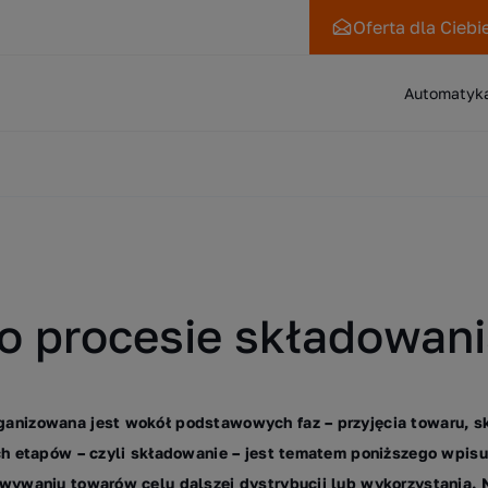
Oferta
dla Ciebi
Automatyk
o procesie składowan
anizowana jest wokół podstawowych faz – przyjęcia towaru, s
ch etapów – czyli składowanie – jest tematem poniższego wpisu
owywaniu towarów celu dalszej dystrybucji lub wykorzystania. 