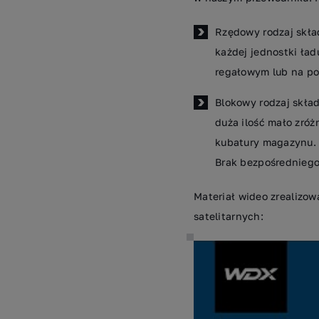
Rzędowy rodzaj skła
każdej jednostki ła
regałowym lub na po
Blokowy rodzaj skła
duża ilość mało zró
kubatury magazynu. 
Brak bezpośredniego
Materiał wideo zrealizow
satelitarnych: