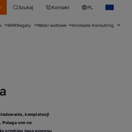
e
Szukaj
Kontakt
PL
a
AMR
Regały
Wózki widłowe
Antresole
Konsulting
ia
kładowania, kompletacji
. Polega ono na
Na przebieg tego procesu