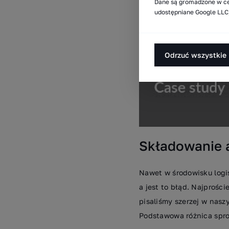
Dane są gromadzone w ce
udostępniane Google LLC,
Odrzuć wszystkie
Składowanie 
Nawet w środowisku log
a jest to błąd. Najprośc
pisaliśmy szerzej w nas
Podstawowa różnica spro