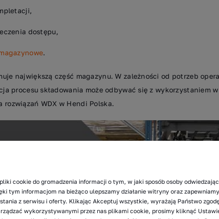
pletacji,
eczenia dostępu,
 magazynowe
.
muje największą część magazynu. W zależności od potrzeb oper
acja procesu składowania może odbywać się z wykorzystaniem więk
a rozwiązań WDX w Hendi Polska.
pliki cookie do gromadzenia informacji o tym, w jaki sposób osoby odwiedzając
zięki tym informacjom na bieżąco ulepszamy działanie witryny oraz zapewnia
tania z serwisu i oferty. Klikając Akceptuj wszystkie, wyrażają Państwo zgod
arządzać wykorzystywanymi przez nas plikami cookie, prosimy kliknąć Ustawi