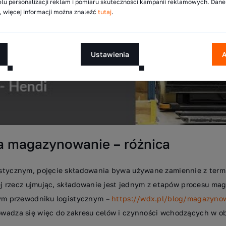
lu personalizacji reklam i pomiaru skuteczności kampanii reklamowych. Dan
 więcej informacji można znaleźć
tutaj
.
Ustawienia
A
a magazynowanie – różnica
istycznym, pojęcie składowania bywa używane zamiennie z te
iej rzecz ujmując, składowanie jest jednym z etapów procesu m
zym przewodniku logistycznym –
https://wdx.pl/blog/magazyno
wadza się więc do zakresu celów i czynności wchodzących w ob