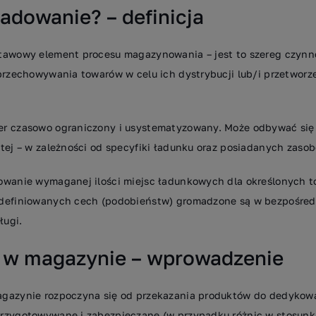
ładowanie? – definicja
tawowy element procesu magazynowania – jest to szereg czynn
 przechowywania towarów w celu ich dystrybucji lub/i przetwor
r czasowo ograniczony i usystematyzowany. Może odbywać się w
tej – w zależności od specyfiki ładunku oraz posiadanych zaso
owanie wymaganej ilości miejsc ładunkowych dla określonych t
definiowanych cech (podobieństw) gromadzone są w bezpośredn
ługi.
 w magazynie – wprowadzenie
gazynie rozpoczyna się od przekazania produktów do dedykowan
rzygotowywane i zabezpieczane (w przypadku różnic w stosunk