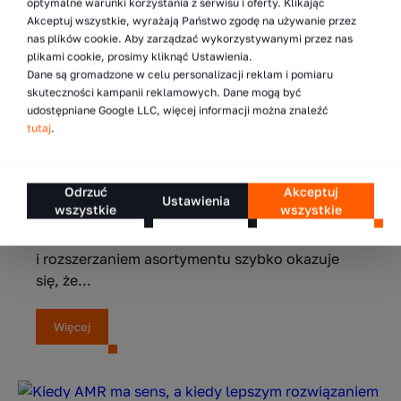
optymalne warunki korzystania z serwisu i oferty. Klikając
Więcej
Akceptuj wszystkie, wyrażają Państwo zgodę na używanie przez
nas plików cookie. Aby zarządzać wykorzystywanymi przez nas
plikami cookie, prosimy kliknąć Ustawienia.
Dane są gromadzone w celu personalizacji reklam i pomiaru
skuteczności kampanii reklamowych. Dane mogą być
7.05.2026
udostępniane Google LLC, więcej informacji można znaleźć
tutaj
.
5 sposobów na zwiększenie liczby
składowanych palet w magazynie
Odrzuć
Akceptuj
Zwiększenie liczby palet w magazynie jest
Ustawienia
wszystkie
wszystkie
jednym z najczęstszych wyzwań operacyjnych
w logistyce. Wraz ze wzrostem wolumenów
i rozszerzaniem asortymentu szybko okazuje
się, że...
Więcej