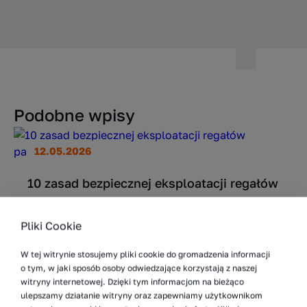
Podobne wpisy
12.05.2026
10 zasad bezpiecznej eksploatacji regałów
paletowych
Regały paletowe należą do najbardziej
Pliki Cookie
masywnych i pozornie stabilnych elementów
infrastruktury magazynowej. Z tego powodu
W tej witrynie stosujemy pliki cookie do gromadzenia informacji
o tym, w jaki sposób osoby odwiedzające korzystają z naszej
bywają też najbardziej niedoceniane pod
witryny internetowej. Dzięki tym informacjom na bieżąco
względem ryzyka. Projektuje...
ulepszamy działanie witryny oraz zapewniamy użytkownikom