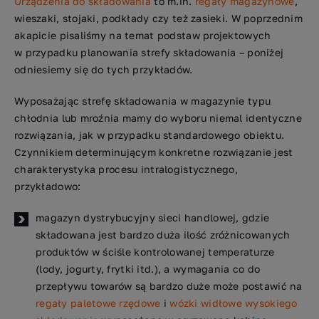
Urządzenia do składowania
to m.in.
regały magazynowe
,
wieszaki, stojaki, podkłady czy też zasieki. W poprzednim
akapicie pisaliśmy na temat podstaw projektowych
w przypadku planowania strefy składowania – poniżej
odniesiemy się do tych przykładów.
Wyposażając strefę składowania w magazynie typu
chłodnia lub mroźnia mamy do wyboru niemal identyczne
rozwiązania, jak w przypadku standardowego obiektu.
Czynnikiem determinującym konkretne rozwiązanie jest
charakterystyka procesu intralogistycznego,
przykładowo:
magazyn dystrybucyjny sieci handlowej, gdzie
składowana jest bardzo duża ilość zróżnicowanych
produktów w ściśle kontrolowanej temperaturze
(lody, jogurty, frytki itd.), a wymagania co do
przepływu towarów są bardzo duże może postawić na
regały paletowe rzędowe
i
wózki widłowe wysokiego