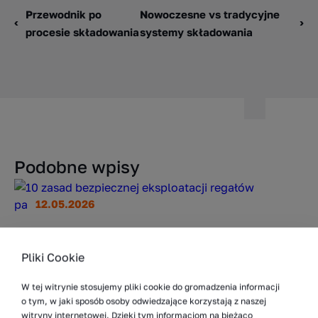
Przewodnik po
Nowoczesne vs tradycyjne
procesie składowania
systemy składowania
Podobne wpisy
12.05.2026
10 zasad bezpiecznej eksploatacji regałów
paletowych
Pliki Cookie
Regały paletowe należą do najbardziej
W tej witrynie stosujemy pliki cookie do gromadzenia informacji
masywnych i pozornie stabilnych elementów
o tym, w jaki sposób osoby odwiedzające korzystają z naszej
infrastruktury magazynowej. Z tego powodu
witryny internetowej. Dzięki tym informacjom na bieżąco