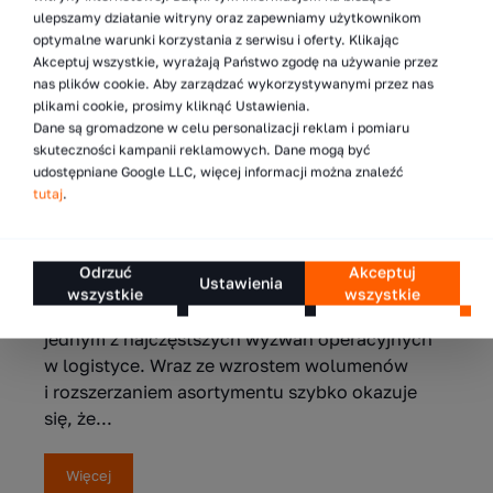
bywają też najbardziej niedoceniane pod
ulepszamy działanie witryny oraz zapewniamy użytkownikom
względem ryzyka. Projektuje...
optymalne warunki korzystania z serwisu i oferty. Klikając
Akceptuj wszystkie, wyrażają Państwo zgodę na używanie przez
nas plików cookie. Aby zarządzać wykorzystywanymi przez nas
Więcej
plikami cookie, prosimy kliknąć Ustawienia.
Dane są gromadzone w celu personalizacji reklam i pomiaru
skuteczności kampanii reklamowych. Dane mogą być
udostępniane Google LLC, więcej informacji można znaleźć
tutaj
.
7.05.2026
5 sposobów na zwiększenie liczby
Odrzuć
Akceptuj
składowanych palet w magazynie
Ustawienia
wszystkie
wszystkie
Zwiększenie liczby palet w magazynie jest
jednym z najczęstszych wyzwań operacyjnych
w logistyce. Wraz ze wzrostem wolumenów
i rozszerzaniem asortymentu szybko okazuje
się, że...
Więcej