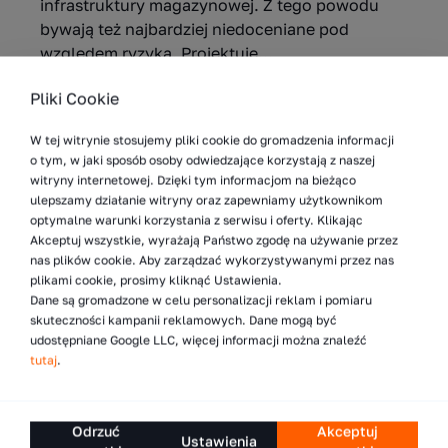
infrastruktury magazynowej. Z tego powodu
bywają też najbardziej niedoceniane pod
względem ryzyka. Projektuje...
Pliki Cookie
Więcej
W tej witrynie stosujemy pliki cookie do gromadzenia informacji
o tym, w jaki sposób osoby odwiedzające korzystają z naszej
witryny internetowej. Dzięki tym informacjom na bieżąco
7.05.2026
ulepszamy działanie witryny oraz zapewniamy użytkownikom
optymalne warunki korzystania z serwisu i oferty. Klikając
Akceptuj wszystkie, wyrażają Państwo zgodę na używanie przez
5 sposobów na zwiększenie liczby
nas plików cookie. Aby zarządzać wykorzystywanymi przez nas
składowanych palet w magazynie
plikami cookie, prosimy kliknąć Ustawienia.
Zwiększenie liczby palet w magazynie jest
Dane są gromadzone w celu personalizacji reklam i pomiaru
skuteczności kampanii reklamowych. Dane mogą być
jednym z najczęstszych wyzwań operacyjnych
udostępniane Google LLC, więcej informacji można znaleźć
w logistyce. Wraz ze wzrostem wolumenów
tutaj
.
i rozszerzaniem asortymentu szybko okazuje
się, że...
Odrzuć
Akceptuj
Ustawienia