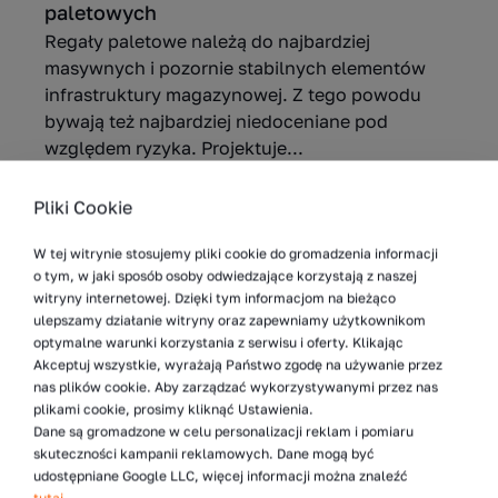
paletowych
Regały paletowe należą do najbardziej
masywnych i pozornie stabilnych elementów
infrastruktury magazynowej. Z tego powodu
bywają też najbardziej niedoceniane pod
względem ryzyka. Projektuje...
Pliki Cookie
Więcej
W tej witrynie stosujemy pliki cookie do gromadzenia informacji
o tym, w jaki sposób osoby odwiedzające korzystają z naszej
witryny internetowej. Dzięki tym informacjom na bieżąco
7.05.2026
ulepszamy działanie witryny oraz zapewniamy użytkownikom
optymalne warunki korzystania z serwisu i oferty. Klikając
5 sposobów na zwiększenie liczby
Akceptuj wszystkie, wyrażają Państwo zgodę na używanie przez
nas plików cookie. Aby zarządzać wykorzystywanymi przez nas
składowanych palet w magazynie
plikami cookie, prosimy kliknąć Ustawienia.
Zwiększenie liczby palet w magazynie jest
Dane są gromadzone w celu personalizacji reklam i pomiaru
jednym z najczęstszych wyzwań operacyjnych
skuteczności kampanii reklamowych. Dane mogą być
w logistyce. Wraz ze wzrostem wolumenów
udostępniane Google LLC, więcej informacji można znaleźć