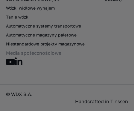
Wózki widłowe wynajem
Tanie wózki
Automatyczne systemy transportowe
Automatyczne magazyny paletowe
Niestandardowe projekty magazynowe
Media społecznościowe
© WDX S.A.
Handcrafted in
Tinssen