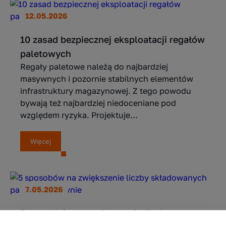
12.05.2026
10 zasad bezpiecznej eksploatacji regałów
paletowych
Regały paletowe należą do najbardziej
masywnych i pozornie stabilnych elementów
infrastruktury magazynowej. Z tego powodu
bywają też najbardziej niedoceniane pod
względem ryzyka. Projektuje...
Więcej
7.05.2026
5 sposobów na zwiększenie liczby