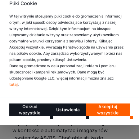
składowanych palet w magazynie
Pliki Cookie
Zwiększenie liczby palet w magazynie jest
jednym z najczęstszych wyzwań operacyjnych
W tej witrynie stosujemy pliki cookie do gromadzenia informacji
o tym, w jaki sposób osoby odwiedzające korzystają z naszej
w logistyce. Wraz ze wzrostem wolumenów
witryny internetowej. Dzięki tym informacjom na bieżąco
i rozszerzaniem asortymentu szybko okazuje
ulepszamy działanie witryny oraz zapewniamy użytkownikom
się, że...
optymalne warunki korzystania z serwisu i oferty. Klikając
Akceptuj wszystkie, wyrażają Państwo zgodę na używanie przez
nas plików cookie. Aby zarządzać wykorzystywanymi przez nas
Więcej
plikami cookie, prosimy kliknąć Ustawienia.
Dane są gromadzone w celu personalizacji reklam i pomiaru
skuteczności kampanii reklamowych. Dane mogą być
udostępniane Google LLC, więcej informacji można znaleźć
30.04.2026
tutaj
.
Kiedy AMR ma sens, a kiedy lepszym
Odrzuć
Akceptuj
rozwiązaniem są przenośniki?
Ustawienia
wszystkie
wszystkie
Roboty AMR oraz linie przenośnikowe należą do
najczęściej porównywanych technologii
w kontekście automatyzacji magazynów
i systemów AS/RS. Choć obie służą do