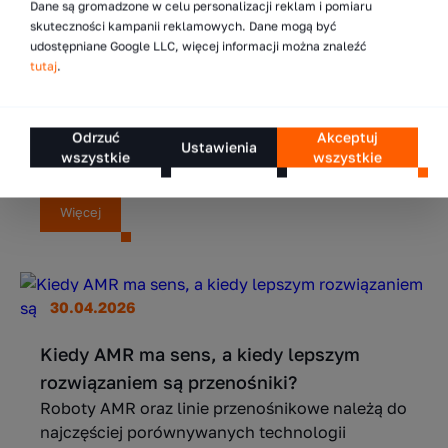
Dane są gromadzone w celu personalizacji reklam i pomiaru
5 sposobów na zwiększenie liczby
skuteczności kampanii reklamowych. Dane mogą być
składowanych palet w magazynie
udostępniane Google LLC, więcej informacji można znaleźć
Zwiększenie liczby palet w magazynie jest
tutaj
.
jednym z najczęstszych wyzwań operacyjnych
w logistyce. Wraz ze wzrostem wolumenów
i rozszerzaniem asortymentu szybko okazuje
Odrzuć
Akceptuj
Ustawienia
wszystkie
wszystkie
się, że...
Więcej
30.04.2026
Kiedy AMR ma sens, a kiedy lepszym
rozwiązaniem są przenośniki?
Roboty AMR oraz linie przenośnikowe należą do
najczęściej porównywanych technologii