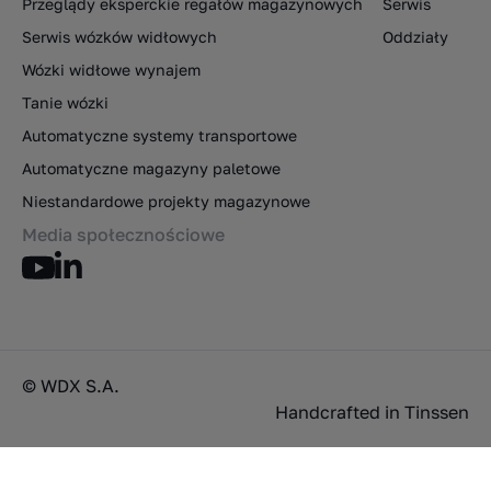
Przeglądy eksperckie regałów magazynowych
Serwis
Serwis wózków widłowych
Oddziały
Wózki widłowe wynajem
Tanie wózki
Automatyczne systemy transportowe
Automatyczne magazyny paletowe
Niestandardowe projekty magazynowe
Media społecznościowe
© WDX S.A.
Handcrafted in
Tinssen