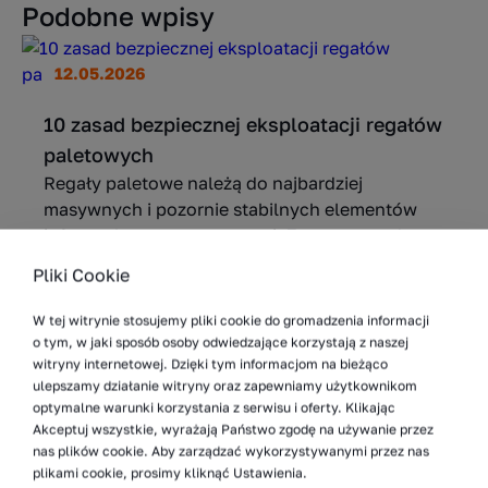
Podobne wpisy
12.05.2026
10 zasad bezpiecznej eksploatacji regałów
paletowych
Regały paletowe należą do najbardziej
masywnych i pozornie stabilnych elementów
infrastruktury magazynowej. Z tego powodu
bywają też najbardziej niedoceniane pod
Pliki Cookie
względem ryzyka. Projektuje...
W tej witrynie stosujemy pliki cookie do gromadzenia informacji
o tym, w jaki sposób osoby odwiedzające korzystają z naszej
Więcej
witryny internetowej. Dzięki tym informacjom na bieżąco
ulepszamy działanie witryny oraz zapewniamy użytkownikom
optymalne warunki korzystania z serwisu i oferty. Klikając
Akceptuj wszystkie, wyrażają Państwo zgodę na używanie przez
7.05.2026
nas plików cookie. Aby zarządzać wykorzystywanymi przez nas
plikami cookie, prosimy kliknąć Ustawienia.