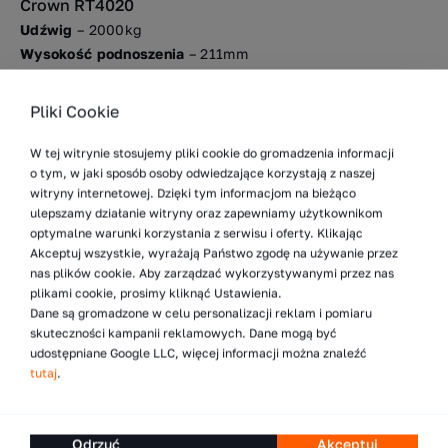
Crown RT4020
Udźwig
– 2000kg
Wysokość podnoszenia
– 211mm
Akumulator
– 24V / 375-465AH
Pliki Cookie
Crown RT4040
W tej witrynie stosujemy pliki cookie do gromadzenia informacji
Udźwig
– 2000kg
o tym, w jaki sposób osoby odwiedzające korzystają z naszej
witryny internetowej. Dzięki tym informacjom na bieżąco
Wysokość podnoszenia
– 211mm
ulepszamy działanie witryny oraz zapewniamy użytkownikom
Akumulator
– 24V / 465-620AH
optymalne warunki korzystania z serwisu i oferty. Klikając
Akceptuj wszystkie, wyrażają Państwo zgodę na używanie przez
Pobierz specyfikację techniczną
nas plików cookie. Aby zarządzać wykorzystywanymi przez nas
plikami cookie, prosimy kliknąć Ustawienia.
Dane są gromadzone w celu personalizacji reklam i pomiaru
skuteczności kampanii reklamowych. Dane mogą być
udostępniane Google LLC, więcej informacji można znaleźć
tutaj
.
Odrzuć
Akceptuj