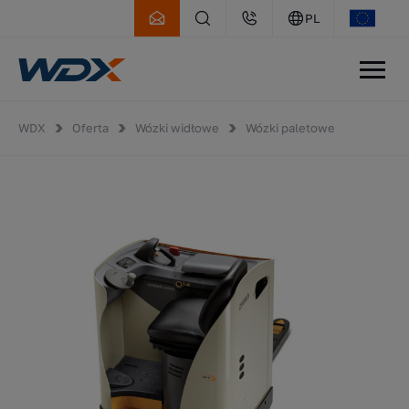
PL
WDX
Oferta
Wózki widłowe
Wózki paletowe