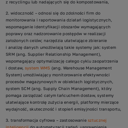
z recyclingu lub nadających się do kompostowania,
widoczność – odnosi się do zdolności firm do
monitorowania i raportowania działań logistycznych,
wspomaganie identyfikacji obszarów wymagających
poprawy oraz nadzorowanie postępów w realizacji
założonych celów; narzędzia ułatwiające zbieranie
i analizę danych umożliwiają takie systemy jak: system
SRM (ang. Supplier Relationship Management),
wspomagający optymalizację całego cyklu zaopatrzenia
i dostaw,
system WMS
(ang. Warehouse Management
System) umożliwiający monitorowanie efektywności
procesów magazynowych w obiektach logistycznych,
system SCM (ang. Supply Chain Management), który
pomaga zarządzać całym łańcuchem dostaw, systemy
ułatwiające kontrolę zużycia energii, platformy mierzące
wydajność, skuteczność i stopień emisyjności transportu,
transformacja cyfrowa – zastosowanie
sztucznej
inteligencji
do automatyzacji zadań, usprawnienia