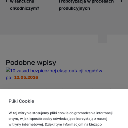
w łańcuchu
i robotyzacja w procesach
chłodniczym?
produkcyjnych
Podobne wpisy
12.05.2026
10 zasad bezpiecznej eksploatacji regałów
paletowych
Pliki Cookie
Regały paletowe należą do najbardziej
masywnych i pozornie stabilnych elementów
W tej witrynie stosujemy pliki cookie do gromadzenia informacji
o tym, w jaki sposób osoby odwiedzające korzystają z naszej
infrastruktury magazynowej. Z tego powodu
witryny internetowej. Dzięki tym informacjom na bieżąco
bywają też najbardziej niedoceniane pod