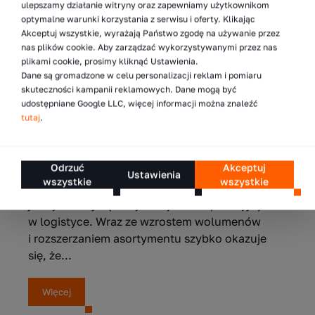
ulepszamy działanie witryny oraz zapewniamy użytkownikom
względem ryzyka. Projektuje...
optymalne warunki korzystania z serwisu i oferty. Klikając
Akceptuj wszystkie, wyrażają Państwo zgodę na używanie przez
nas plików cookie. Aby zarządzać wykorzystywanymi przez nas
Więcej
plikami cookie, prosimy kliknąć Ustawienia.
Dane są gromadzone w celu personalizacji reklam i pomiaru
skuteczności kampanii reklamowych. Dane mogą być
udostępniane Google LLC, więcej informacji można znaleźć
7.05.2026
tutaj
.
5 sposobów na zwiększenie liczby
składowanych palet w magazynie
Odrzuć
Akceptuj
Ustawienia
wszystkie
wszystkie
Zwiększenie liczby palet w magazynie jest
jednym z najczęstszych wyzwań operacyjnych
w logistyce. Wraz ze wzrostem wolumenów
i rozszerzaniem asortymentu szybko okazuje
się, że...
Więcej