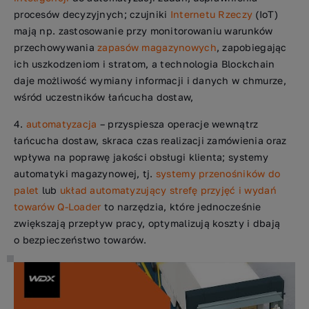
procesów decyzyjnych; czujniki
Internetu Rzeczy
(IoT)
mają np. zastosowanie przy monitorowaniu warunków
przechowywania
zapasów magazynowych
, zapobiegając
ich uszkodzeniom i stratom, a technologia Blockchain
daje możliwość wymiany informacji i danych w chmurze,
wśród uczestników łańcucha dostaw,
automatyzacja
– przyspiesza operacje wewnątrz
łańcucha dostaw, skraca czas realizacji zamówienia oraz
wpływa na poprawę jakości obsługi klienta; systemy
automatyki magazynowej, tj.
systemy przenośników do
palet
lub
układ automatyzujący strefę przyjęć i wydań
towarów Q-Loader
to narzędzia, które jednocześnie
zwiększają przepływ pracy, optymalizują koszty i dbają
o bezpieczeństwo towarów.
Automatyzacja strefy wydań i przyjęć towarów
z wykorzystaniem systemu Q-Loader firmy WDX