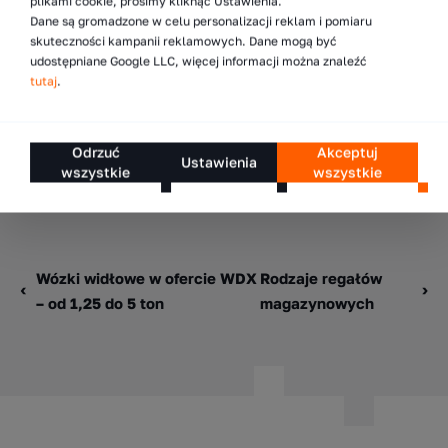
plikami cookie, prosimy kliknąć Ustawienia.
pracy w zarządzanym obiekcie.
Dane są gromadzone w celu personalizacji reklam i pomiaru
skuteczności kampanii reklamowych. Dane mogą być
udostępniane Google LLC, więcej informacji można znaleźć
tutaj
.
Odrzuć
Akceptuj
Ustawienia
wszystkie
wszystkie
Wózki widłowe w ofercie WDX
Rodzaje regałów
– od 1,25 do 5 ton
magazynowych