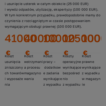
i usunięcie usterek w całym obiekcie (25 000 EUR)
i wywóz odpadów, utylizację, ekspertyzy (100 000 EUR).
W tym konkretnym przypadku, prawdopodobnie mamy do
czynienia z rozciągniętym w czasie postępowaniem
wymagającym obsługi prawnej (100 000 EUR).
41000
40000
10000
125000
100
€
€
€
€
€
Koszt
Koszt
Koszt
Koszty
Koszt
usunięcia
wstrzymani
pracy –
operacyjne
prawne
zniszczony
a procesu
dodatkow
wynikające
wynikające
ch towarów
magazyno
e zadania
bezpośred
z wypadku
i wyposaże
wania
wynikające
nio
w magazyn
nia
z wypadku
z wypadku
ie