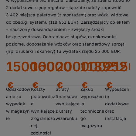
w wyposażenie techniczne. Zakładamy, że zdemontowano
2 dodatkowe rzędy regałów – łącznie należy zapewnić
3 402 miejsca paletowe (z montażem) oraz wózki widłowe
do obsługi systemu (118 952 EUR). Zarządzający obiektem
– nauczony doświadczeniem – zwiększy środki
bezpieczeństwa. Ochraniacze słupów, oznakowanie
poziome, doposażenie wózków oraz standardowy sprzęt
(np. drukarki i skanery) tu wydatek rzędu 25 000 EUR.
150000
16000
200000
118952
215
€
€
€
€
€
Odszkodow
Koszty
Straty
Zakup
Wyposażen
anie za
pracownicz
finansowe
wyposażen
ie
wypadek
e
wynikające
ia
dodatkowe
w magazyn
wynikające
z utraty
techniczne
oraz
ie
z ograniczo
wizerunku
go
instalacje
nej
magazynu
zdolności