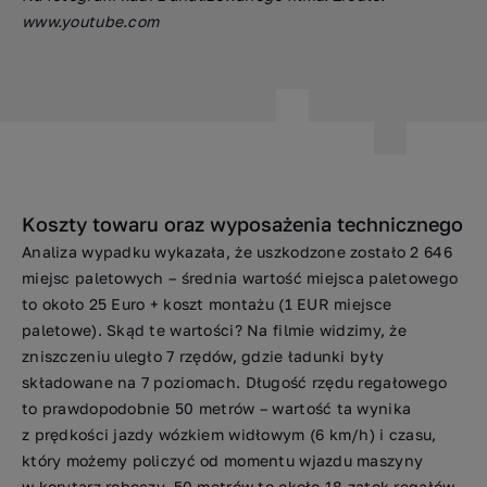
www.youtube.com
Koszty towaru oraz wyposażenia technicznego
Analiza wypadku wykazała, że uszkodzone zostało 2 646
miejsc paletowych – średnia wartość miejsca paletowego
to około 25 Euro + koszt montażu (1 EUR miejsce
paletowe). Skąd te wartości? Na filmie widzimy, że
zniszczeniu uległo 7 rzędów, gdzie ładunki były
składowane na 7 poziomach. Długość rzędu regałowego
to prawdopodobnie 50 metrów – wartość ta wynika
z prędkości jazdy wózkiem widłowym (6 km/h) i czasu,
który możemy policzyć od momentu wjazdu maszyny
w korytarz roboczy. 50 metrów to około 18 zatok regałów,