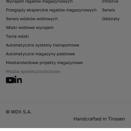
Wynajem regałów magazynowych
Infolinia
Przeglądy eksperckie regałów magazynowych
Serwis
Serwis wózków widłowych
Oddziały
Wózki widłowe wynajem
Tanie wózki
Automatyczne systemy transportowe
Automatyczne magazyny paletowe
Niestandardowe projekty magazynowe
Media społecznościowe
© WDX S.A.
Handcrafted in
Tinssen