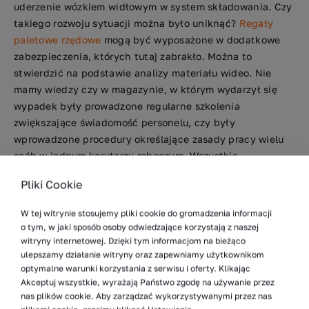
uderzenie wózkiem widłowym w system składowania. Czy
takiego rozwoju sytuacji można było uniknąć?
Regały
paletowe rzędowe
mogą być wyposażone w dodatkowe
zabezpieczenia, których tutaj zabrakło. Można to
stwierdzić na podstawie analizy materiału wideo. Nie
mamy wiedzy czy w magazynie, w którym wydarzył się
wypadek były prowadzone regularne szkolenia
zwiększające świadomość personelu, czy były
wprowadzone procedury określające zasady pracy wielu
osób w jednym korytarzu roboczym. Wszystkie
wymienione elementy mogły zredukować ryzyko.
Pliki Cookie
Opisywany wypadek w magazynie wysokiego
W tej witrynie stosujemy pliki cookie do gromadzenia informacji
składowania mógł kosztować 5 533 000 EUR. Należy
o tym, w jaki sposób osoby odwiedzające korzystają z naszej
pamiętać, że koszty te zostały oszacowany na podstawie
witryny internetowej. Dzięki tym informacjom na bieżąco
analizy materiału wideo – brak rzetelnych danych
ulepszamy działanie witryny oraz zapewniamy użytkownikom
dotyczących miejsca nagrania sprawia, że poruszamy się
optymalne warunki korzystania z serwisu i oferty. Klikając
Akceptuj wszystkie, wyrażają Państwo zgodę na używanie przez
w sferze przypuszczeń, a przedstawioną analizę należy
nas plików cookie. Aby zarządzać wykorzystywanymi przez nas
traktować, jako argument do podnoszenia standardów