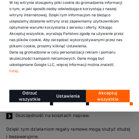
W tej witrynie stosujemy pliki cookie do gromadzenia informacji
o tym, w jaki sposób osoby odwiedzające korzystają z naszej
Konserwacja regałów ramowych –
witryny internetowej. Dzięki tym informacjom na bieżąco
ulepszamy działanie witryny oraz zapewniamy użytkownikom
klucz do ich długowieczności
optymalne warunki korzystania z serwisu i oferty. Klikając
Akceptuj wszystkie, wyrażają Państwo zgodę na używanie przez
Regularna
konserwacja regałów
ramowych jest
nas plików cookie. Aby zarządzać wykorzystywanymi przez nas
niezbędna dla ich bezpieczeństwa i funkcjonalności.
plikami cookie, prosimy kliknąć Ustawienia.
Dane są gromadzone w celu personalizacji reklam i pomiaru
Obejmuje to:
skuteczności kampanii reklamowych. Dane mogą być
udostępniane Google LLC, więcej informacji można znaleźć
Regularne kontrole techniczne
,
tutaj
.
Naprawy ewentualnych uszkodzeń,
Wczesne wykrywanie potencjalnych problemów,
Odrzuć
Akceptuj
Ustawienia
wszystkie
wszystkie
Minimalizowanie ryzyka awarii,
Oszczędność na kosztach napraw.
Dzięki tym działaniom regały ramowe mogą służyć dłużej
i bezawaryjnie.