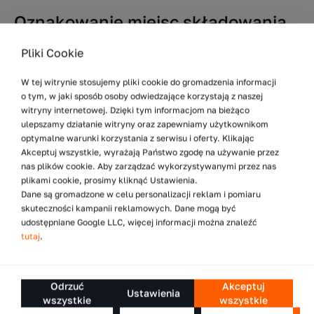
Oznakowanie miejsc składowania
w magazynie – podsumowanie
Pliki Cookie
Oznakowanie regałów jest kluczowym aspektem
W tej witrynie stosujemy pliki cookie do gromadzenia informacji
zapewnienia bezpiecznej eksploatacji systemu
o tym, w jaki sposób osoby odwiedzające korzystają z naszej
witryny internetowej. Dzięki tym informacjom na bieżąco
składowania. Poprawne oznakowanie pomaga unikać
ulepszamy działanie witryny oraz zapewniamy użytkownikom
błędów, minimalizować ryzyko wypadków oraz
optymalne warunki korzystania z serwisu i oferty. Klikając
przyczyniać się do ogólnej efektywności operacyjnej
Akceptuj wszystkie, wyrażają Państwo zgodę na używanie przez
magazynu. Oznakowania magazynowe regałów muszą być
nas plików cookie. Aby zarządzać wykorzystywanymi przez nas
wyraźne, trwałe i łatwe do zrozumienia. Oto główne ich
plikami cookie, prosimy kliknąć Ustawienia.
Dane są gromadzone w celu personalizacji reklam i pomiaru
cechy, które powinny być spełnione:
skuteczności kampanii reklamowych. Dane mogą być
udostępniane Google LLC, więcej informacji można znaleźć
Wyraźność
– oznakowania muszą być czytelne
tutaj
.
z odpowiedniej odległości i w różnych warunkach
oświetleniowych. Powinny być wykonane w taki sposób,
aby litery, liczby i symbole były łatwo rozpoznawalne.
Odrzuć
Akceptuj
Ustawienia
Kolory użyte do oznakowań powinny tworzyć
wszystkie
wszystkie
wystarczający kontrast, aby informacje były czytelne.