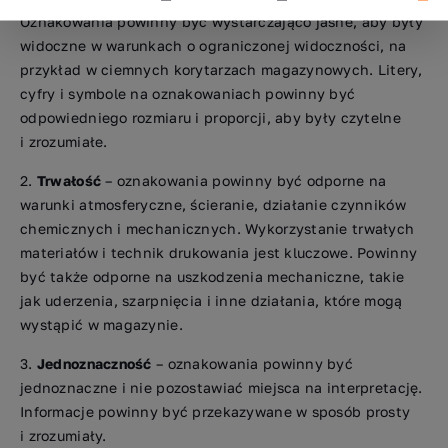
Oznakowania powinny być wystarczająco jasne, aby były
widoczne w warunkach o ograniczonej widoczności, na
przykład w ciemnych korytarzach magazynowych. Litery,
cyfry i symbole na oznakowaniach powinny być
odpowiedniego rozmiaru i proporcji, aby były czytelne
i zrozumiałe.
Trwałość
– oznakowania powinny być odporne na
warunki atmosferyczne, ścieranie, działanie czynników
chemicznych i mechanicznych. Wykorzystanie trwałych
materiałów i technik drukowania jest kluczowe. Powinny
być także odporne na uszkodzenia mechaniczne, takie
jak uderzenia, szarpnięcia i inne działania, które mogą
wystąpić w magazynie.
Jednoznaczność
– oznakowania powinny być
jednoznaczne i nie pozostawiać miejsca na interpretację.
Informacje powinny być przekazywane w sposób prosty
i zrozumiały.