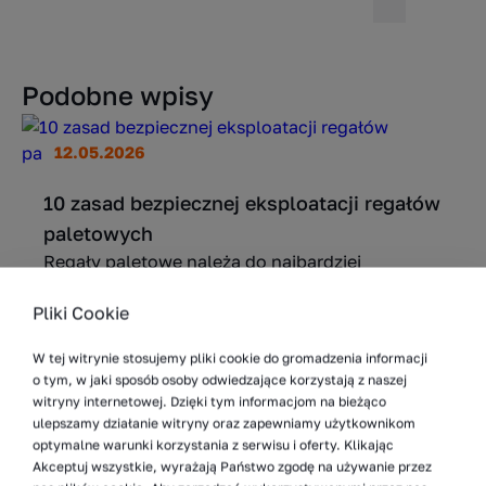
Podobne wpisy
12.05.2026
10 zasad bezpiecznej eksploatacji regałów
paletowych
Regały paletowe należą do najbardziej
masywnych i pozornie stabilnych elementów
Pliki Cookie
infrastruktury magazynowej. Z tego powodu
bywają też najbardziej niedoceniane pod
W tej witrynie stosujemy pliki cookie do gromadzenia informacji
względem ryzyka. Projektuje...
o tym, w jaki sposób osoby odwiedzające korzystają z naszej
witryny internetowej. Dzięki tym informacjom na bieżąco
Więcej
ulepszamy działanie witryny oraz zapewniamy użytkownikom
optymalne warunki korzystania z serwisu i oferty. Klikając
Akceptuj wszystkie, wyrażają Państwo zgodę na używanie przez