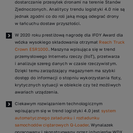
dostarczanie przesyłek dronami na terenie Stanów
Zjednoczonych. Analitycy trendu logistyki 4.0 nie są
jednak zgodni co do roli jaką mogą odegrać drony
w łańcuchu dostaw przyszłości.
W 2020 roku prestiżową nagrodę dla IFOY Award dla
wózka wysokiego składowania otrzymał
Reach Truck
Crown ESR1000
. Maszyna wpisująca się w trend
przemysłowego Internetu rzeczy (IIoT), przetwarza
i analizuje szereg danych w czasie rzeczywistym.
Dzięki temu zarządzający magazynem ma szybki
dostęp do informacji o stopniu wykorzystania floty,
krytycznych sytuacji w obiekcie czy też możliwych
awariach urządzenia.
Ciekawym rozwiązaniem technologicznym
wpisującym się w trend logistyki 4.0 jest
system
automatycznego załadunku i rozładunku
samochodów ciężarowych Q-Loader
. Wynalazek
opracowany i skonstruowany przez inżynierów WDX