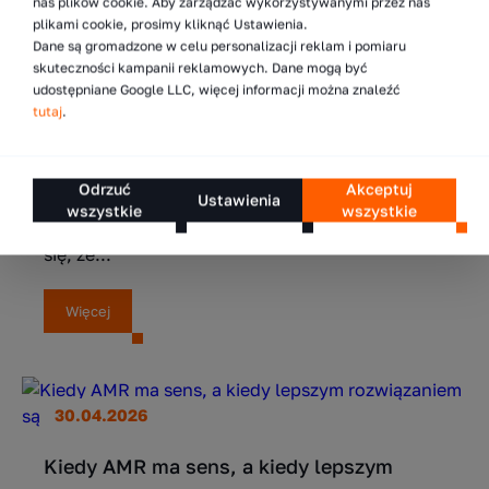
nas plików cookie. Aby zarządzać wykorzystywanymi przez nas
plikami cookie, prosimy kliknąć Ustawienia.
7.05.2026
Dane są gromadzone w celu personalizacji reklam i pomiaru
skuteczności kampanii reklamowych. Dane mogą być
5 sposobów na zwiększenie liczby
udostępniane Google LLC, więcej informacji można znaleźć
tutaj
.
składowanych palet w magazynie
Zwiększenie liczby palet w magazynie jest
jednym z najczęstszych wyzwań operacyjnych
Odrzuć
Akceptuj
w logistyce. Wraz ze wzrostem wolumenów
Ustawienia
wszystkie
wszystkie
i rozszerzaniem asortymentu szybko okazuje
się, że...
Więcej
30.04.2026
Kiedy AMR ma sens, a kiedy lepszym