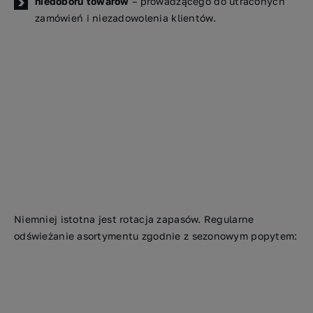
niedoboru towarów
– prowadzącego do utraconych
zamówień i niezadowolenia klientów.
Niemniej istotna jest rotacja zapasów. Regularne
odświeżanie asortymentu zgodnie z sezonowym popytem: