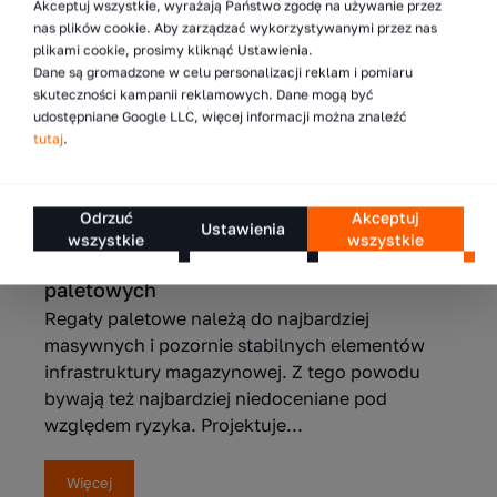
Akceptuj wszystkie, wyrażają Państwo zgodę na używanie przez
nas plików cookie. Aby zarządzać wykorzystywanymi przez nas
plikami cookie, prosimy kliknąć Ustawienia.
Dane są gromadzone w celu personalizacji reklam i pomiaru
skuteczności kampanii reklamowych. Dane mogą być
udostępniane Google LLC, więcej informacji można znaleźć
tutaj
.
Podobne wpisy
12.05.2026
Odrzuć
Akceptuj
Ustawienia
wszystkie
wszystkie
10 zasad bezpiecznej eksploatacji regałów
paletowych
Regały paletowe należą do najbardziej
masywnych i pozornie stabilnych elementów
infrastruktury magazynowej. Z tego powodu
bywają też najbardziej niedoceniane pod
względem ryzyka. Projektuje...
Więcej