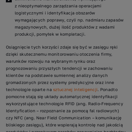
z nieoptymalnego zarządzania operacjami
logistycznymi i identyfikacja obszarów
wymagających poprawy, czyli np. nadmiaru zapasów
magazynowych, dużej ilość produktów z wadami
produkcji, pomyłek w kompletacji.
Osiągnięcie tych korzyści zdaje się być w zasięgu ręki
dzięki skutecznemu monitorowaniu otoczenia firmy,
warunków rozwoju na wybranym rynku oraz
prognozowaniu przyszłych tendencji w zachowaniu
klientów na podstawie sumiennej analizy danych
gromadzonych przez systemy predykcyjne oraz inne
technologie oparte na
sztucznej inteligencji
. Ponadto
pomocne stają się układy automatycznej identyfikacji
wykorzystujące technologie RFID (ang. Radio-Frequency
Identyfication – rozpoznanie za pomocą fal radiowych)
czy NFC (ang. Near Field Communication – komunikację
bliskiego zasięgu), które wspierają kontrolę nad jakością
produktów i przepływem zasobów zapewniając bezbłędny