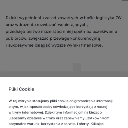
Dzięki wypełnieniu zasad zawartych w haśle logistyka 7W
oraz wdrożeniu rozwiązań wspierających,
przedsiębiorstwo może staranniej spełniać oczekiwania
odbiorców, zwiększać przewagę konkurencyjną
i sukcesywnie osiągać wyższe wyniki finansowe.
Pliki Cookie
Koncepcja utrzymania
Koncepcja Lean
W tej witrynie stosujemy pliki cookie do gromadzenia informacji
ruchu w logistyce
Management – definicja
o tym, w jaki sposób osoby odwiedzające korzystają z naszej
produkcji
i zasady
witryny internetowej. Dzięki tym informacjom na bieżąco
ulepszamy działanie witryny oraz zapewniamy użytkownikom
optymalne warunki korzystania z serwisu i oferty. Klikając