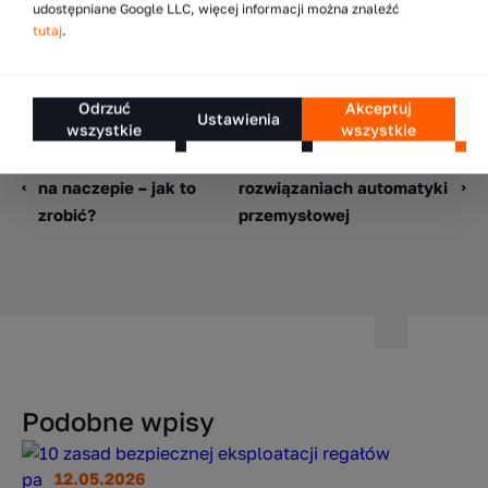
udostępniane Google LLC, więcej informacji można znaleźć
tutaj
.
Odrzuć
Akceptuj
Ustawienia
wszystkie
wszystkie
Rozmieszczenie ładunku
Przewodnik po
na naczepie – jak to
rozwiązaniach automatyki
zrobić?
przemysłowej
Podobne wpisy
12.05.2026