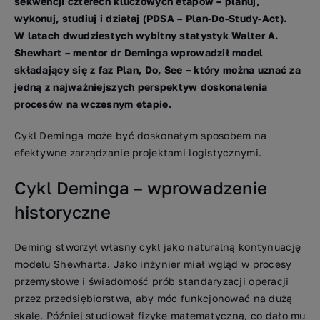
sekwencji czterech kluczowych etapów – planuj,
wykonuj, studiuj i działaj (PDSA – Plan-Do-Study-Act).
W latach dwudziestych wybitny statystyk Walter A.
Shewhart – mentor dr Deminga wprowadził model
składający się z faz Plan, Do, See – który można uznać za
jedną z najważniejszych perspektyw doskonalenia
procesów na wczesnym etapie.
Cykl Deminga może być doskonałym sposobem na
efektywne zarządzanie projektami logistycznymi.
Cykl Deminga – wprowadzenie
historyczne
Deming stworzył własny cykl jako naturalną kontynuację
modelu Shewharta. Jako inżynier miał wgląd w procesy
przemysłowe i świadomość prób standaryzacji operacji
przez przedsiębiorstwa, aby móc funkcjonować na dużą
skalę. Później studiował fizykę matematyczną, co dało mu