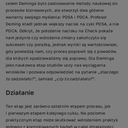
celem Deminga było zastosowanie metody naukowej do
procesów biznesowych, ale stworzył dwa główne
warianty swojego myślenia: PDSA i PDCA. Profesor
Deming kładł jednak większy nacisk na cykl PDSA, a nie
PDCA. Odkrył, że położenie nacisku na Check pokaże
nam jedynie czy wdrożenie zmiany zakończyło się
sukcesem czy porażką, jednak wyniki są wartościowsze,
gdy powiedzą nam, czy proces poprawił się z powodów,
dla których spodziewaliśmy się poprawy. Dla Deminga
jako naukowca etap studiów uczy nas wyciągania
wniosków i pozwala odpowiedzieć na pytanie „
dlaczego
to zadziałało?”
, zamiast „
czy to zadziałało?”
.
Działanie
Ten etap jest zarówno ostatnim etapem procesu, jak
i pierwszym etapem kolejnego cyklu. Na poziomie
praktycznym etap może skutkować wdrożeniem praktyk
jednego z kontrolowanych badań w całej działalności