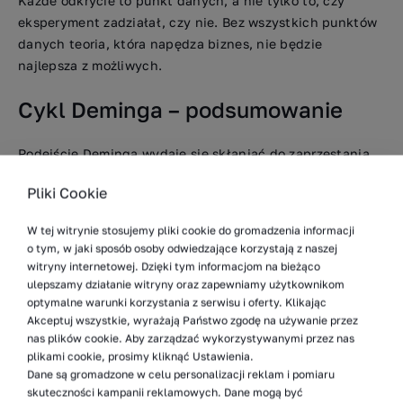
Każde odkrycie to punkt danych, a nie tylko to, czy
eksperyment zadziałał, czy nie. Bez wszystkich punktów
danych teoria, która napędza biznes, nie będzie
najlepsza z możliwych.
Cykl Deminga – podsumowanie
Podejście Deminga wydaje się skłaniać do zaprzestania
patrzenia w wąskim aspekcie, jedynie na drobne
Pliki Cookie
poprawki, aby usunąć nieefektywności w procesach
i rozpoczęcia myślenia szerokiego – jak ulepszyć swoje
W tej witrynie stosujemy pliki cookie do gromadzenia informacji
procesy w celu zwiększenia jakości – bez względu na to,
o tym, w jaki sposób osoby odwiedzające korzystają z naszej
jakie możliwości istnieją. Aby to zrobić należy
witryny internetowej. Dzięki tym informacjom na bieżąco
zdefiniować proces, który chcemy zoptymalizować,
ulepszamy działanie witryny oraz zapewniamy użytkownikom
optymalne warunki korzystania z serwisu i oferty. Klikając
zmierzyć, jak obecnie działa, przeanalizować, jak można
Akceptuj wszystkie, wyrażają Państwo zgodę na używanie przez
go zoptymalizować, i zdecydować, jak go ulepszyć.
nas plików cookie. Aby zarządzać wykorzystywanymi przez nas
Następnie zaimplementować nowy proces i stworzyć plan
plikami cookie, prosimy kliknąć Ustawienia.
jego pomiaru oraz ponownego przeglądu w przyszłości.
Dane są gromadzone w celu personalizacji reklam i pomiaru
skuteczności kampanii reklamowych. Dane mogą być