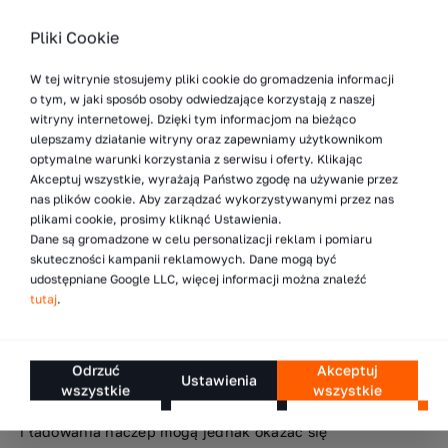
załadunek kontenera na naczepę z wykorzystaniem
Combi-SC.
Pliki Cookie
W tej witrynie stosujemy pliki cookie do gromadzenia informacji
o tym, w jaki sposób osoby odwiedzające korzystają z naszej
witryny internetowej. Dzięki tym informacjom na bieżąco
ulepszamy działanie witryny oraz zapewniamy użytkownikom
optymalne warunki korzystania z serwisu i oferty. Klikając
Akceptuj wszystkie, wyrażają Państwo zgodę na używanie przez
nas plików cookie. Aby zarządzać wykorzystywanymi przez nas
plikami cookie, prosimy kliknąć Ustawienia.
Dane są gromadzone w celu personalizacji reklam i pomiaru
skuteczności kampanii reklamowych. Dane mogą być
udostępniane Google LLC, więcej informacji można znaleźć
tutaj
.
Automatyczny załadunek oraz
rozładunek
Odrzuć
Akceptuj
Ustawienia
wszystkie
wszystkie
Wszystkie wymienione wyżej sposoby transportu
i ładowania naczep mogą jednak okazać się