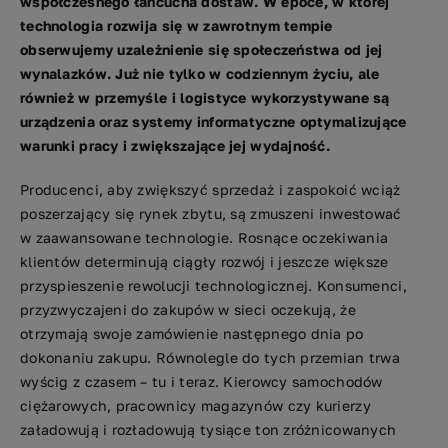
współczesnego łańcucha dostaw. W epoce, w której
technologia rozwija się w zawrotnym tempie
obserwujemy uzależnienie się społeczeństwa od jej
wynalazków. Już nie tylko w codziennym życiu, ale
również w przemyśle i logistyce wykorzystywane są
urządzenia oraz systemy informatyczne optymalizujące
warunki pracy i zwiększające jej wydajność.
Producenci, aby zwiększyć sprzedaż i zaspokoić wciąż
poszerzający się rynek zbytu, są zmuszeni inwestować
w zaawansowane technologie. Rosnące oczekiwania
klientów determinują ciągły rozwój i jeszcze większe
przyspieszenie rewolucji technologicznej. Konsumenci,
przyzwyczajeni do zakupów w sieci oczekują, że
otrzymają swoje zamówienie następnego dnia po
dokonaniu zakupu. Równolegle do tych przemian trwa
wyścig z czasem – tu i teraz. Kierowcy samochodów
ciężarowych, pracownicy magazynów czy kurierzy
załadowują i rozładowują tysiące ton zróżnicowanych