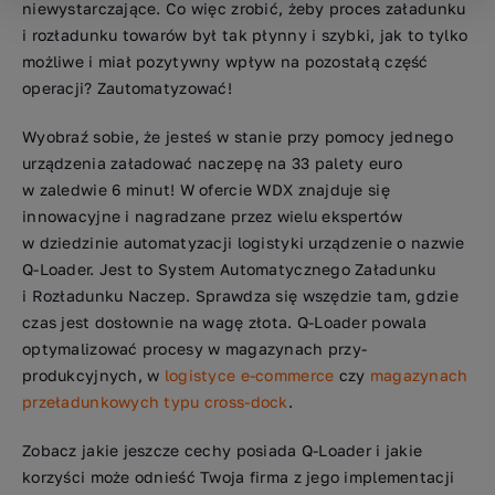
niewystarczające. Co więc zrobić, żeby proces załadunku
i rozładunku towarów był tak płynny i szybki, jak to tylko
możliwe i miał pozytywny wpływ na pozostałą część
operacji? Zautomatyzować!
Wyobraź sobie, że jesteś w stanie przy pomocy jednego
urządzenia załadować naczepę na 33 palety euro
w zaledwie 6 minut! W ofercie WDX znajduje się
innowacyjne i nagradzane przez wielu ekspertów
w dziedzinie automatyzacji logistyki urządzenie o nazwie
Q-Loader. Jest to System Automatycznego Załadunku
i Rozładunku Naczep. Sprawdza się wszędzie tam, gdzie
czas jest dosłownie na wagę złota. Q-Loader powala
optymalizować procesy w magazynach przy-
produkcyjnych, w
logistyce e-commerce
czy
magazynach
przeładunkowych typu cross-dock
.
Zobacz jakie jeszcze cechy posiada Q-Loader i jakie
korzyści może odnieść Twoja firma z jego implementacji