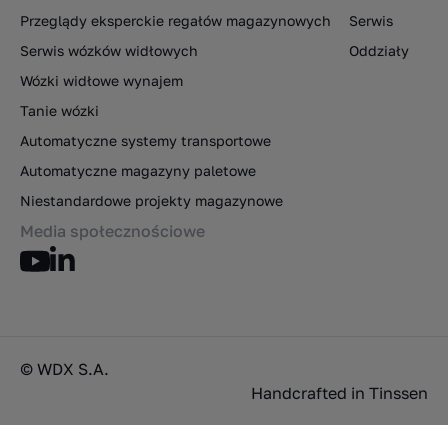
Przeglądy eksperckie regałów magazynowych
Serwis
Serwis wózków widłowych
Oddziały
Wózki widłowe wynajem
Tanie wózki
Automatyczne systemy transportowe
Automatyczne magazyny paletowe
Niestandardowe projekty magazynowe
Media społecznościowe
© WDX S.A.
Handcrafted in
Tinssen