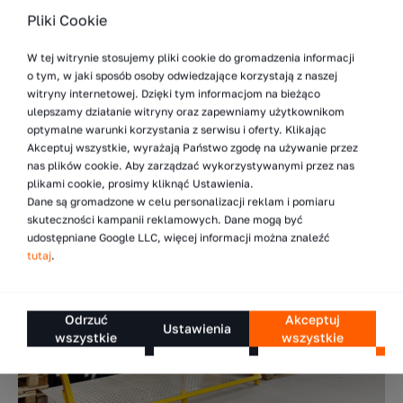
Brak integracji z transportem wewnętrznym
Pliki Cookie
Pominięcie norm (PN-EN 1090)
W tej witrynie stosujemy pliki cookie do gromadzenia informacji
o tym, w jaki sposób osoby odwiedzające korzystają z naszej
Trudno jednoznacznie rozstrzygnąć, który z wyżej
witryny internetowej. Dzięki tym informacjom na bieżąco
wymienionych błędów ma największe znaczenie, dlatego
ulepszamy działanie witryny oraz zapewniamy użytkownikom
na etapie projektu, warto zweryfikować wszystkie te
optymalne warunki korzystania z serwisu i oferty. Klikając
Akceptuj wszystkie, wyrażają Państwo zgodę na używanie przez
punkty.
nas plików cookie. Aby zarządzać wykorzystywanymi przez nas
plikami cookie, prosimy kliknąć Ustawienia.
Dane są gromadzone w celu personalizacji reklam i pomiaru
skuteczności kampanii reklamowych. Dane mogą być
udostępniane Google LLC, więcej informacji można znaleźć
tutaj
.
Odrzuć
Akceptuj
Ustawienia
wszystkie
wszystkie