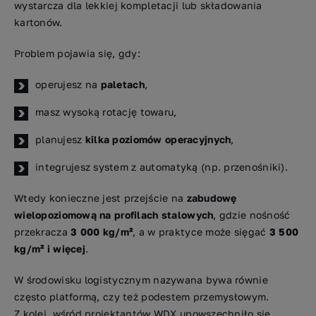
wystarcza dla lekkiej kompletacji lub składowania
kartonów.
Problem pojawia się, gdy:
operujesz na
paletach
,
masz wysoką rotację towaru,
planujesz
kilka poziomów operacyjnych
,
integrujesz system z automatyką (np. przenośniki).
Wtedy konieczne jest przejście na
zabudowę
wielopoziomową na profilach stalowych
, gdzie nośność
przekracza
3 000 kg/m²
, a w praktyce może sięgać
3 500
kg/m² i więcej
.
W środowisku logistycznym nazywana bywa równie
często platformą, czy też podestem przemysłowym.
Z kolei, wśród projektantów WDX upowszechniło się