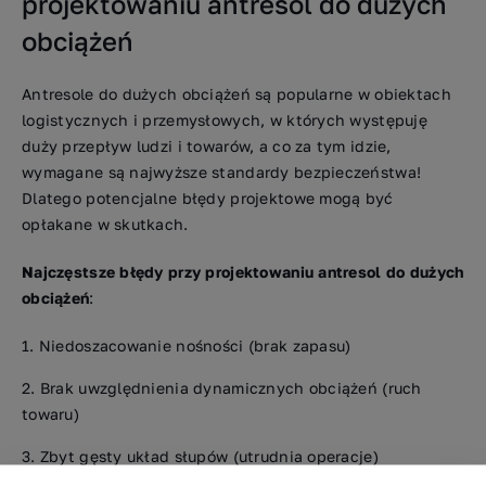
projektowaniu antresol do dużych
obciążeń
Antresole do dużych obciążeń są popularne w obiektach
logistycznych i przemysłowych, w których występuję
duży przepływ ludzi i towarów, a co za tym idzie,
wymagane są najwyższe standardy bezpieczeństwa!
Dlatego potencjalne błędy projektowe mogą być
opłakane w skutkach.
Najczęstsze błędy przy projektowaniu antresol do dużych
obciążeń
:
Niedoszacowanie nośności (brak zapasu)
Brak uwzględnienia dynamicznych obciążeń (ruch
towaru)
Zbyt gęsty układ słupów (utrudnia operacje)