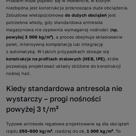
Problem może pojawić się w momencie, w którym
niezbędna jest konstrukcja przenosząca duże obciążenia.
Zabudowa wielopoziomowa
do dużych obciążeń
jest
potrzebna wtedy, gdy standardowa antresola
magazynowa nie zapewnia wymaganej nośności (
np.
powyżej 3 000 kg/m²)
, a proces obejmuje składowanie
palet, intensywną kompletację lub integrację
z automatyką. W takich przypadkach stosuje się
konstrukcje na profilach stalowych (HEB, IPE)
, które
pozwalają projektować układy zbliżone do konstrukcji
nośnej hali.
Kiedy standardowa antresola nie
wystarczy – progi nośności
powyżej 3 t/m²
Typowe antresole regałowe projektowane są dla obciążeń
rzędu
250–500 kg/m²
, rzadziej do ok.
1 000 kg/m²
. To