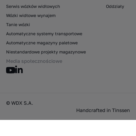
Serwis wózków widłowych
Oddziały
Wózki widłowe wynajem
Tanie wózki
Automatyczne systemy transportowe
Automatyczne magazyny paletowe
Niestandardowe projekty magazynowe
Media społecznościowe
© WDX S.A.
Handcrafted in
Tinssen