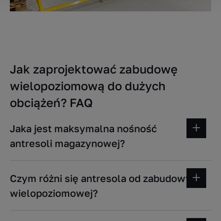
Jak zaprojektować zabudowę
wielopoziomową do dużych
obciążeń? FAQ
Jaka jest maksymalna nośność
antresoli magazynowej?
Standardowe antresole przenoszą 250–500 kg/m².
Czym różni się antresola od zabudowy
Zabudowy wielopoziomowe na profilach stalowych
wielopoziomowej?
osiągają ponad 3 000 kg/m².