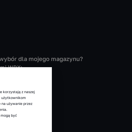
y wybór dla mojego magazynu?
ymi WDX:
e korzystają z naszej
my użytkownikom
ę na używanie przez
enia.
e mogą być