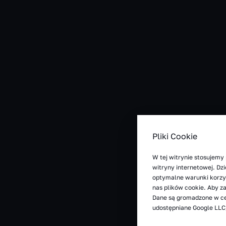
Pliki Cookie
W tej witrynie stosujemy 
witryny internetowej. D
optymalne warunki korzys
nas plików cookie. Aby z
Dane są gromadzone w ce
udostępniane Google LLC,