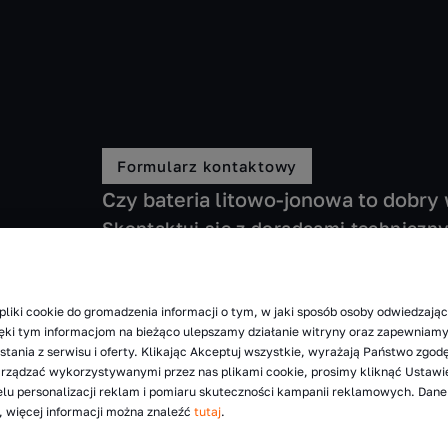
Formularz kontaktowy
Czy bateria litowo-jonowa to dobr
Skontaktuj się z doradcami techniczn
pliki cookie do gromadzenia informacji o tym, w jaki sposób osoby odwiedzając
zięki tym informacjom na bieżąco ulepszamy działanie witryny oraz zapewnia
tania z serwisu i oferty. Klikając Akceptuj wszystkie, wyrażają Państwo zgod
arządzać wykorzystywanymi przez nas plikami cookie, prosimy kliknąć Ustawi
lu personalizacji reklam i pomiaru skuteczności kampanii reklamowych. Dan
 więcej informacji można znaleźć
tutaj
.