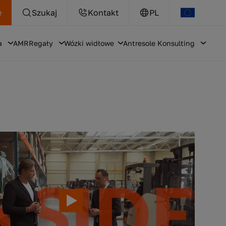
e
Szukaj
Kontakt
PL
a
AMR
Regały
Wózki widłowe
Antresole
Konsulting