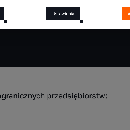
Ustawienia
A
agranicznych przedsiębiorstw: