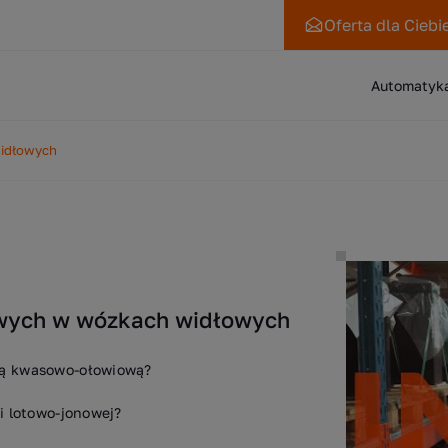
Oferta
dla Ciebi
Automatyk
widłowych
owych w wózkach widłowych
gią kwasowo-ołowiową?
ii lotowo-jonowej?