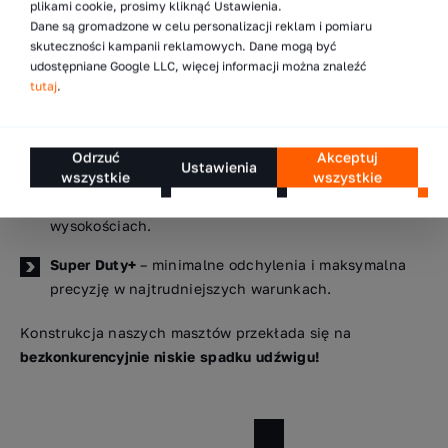
Konstrukcja masztu, która robi różnicę
plikami cookie, prosimy kliknąć Ustawienia.
Dane są gromadzone w celu personalizacji reklam i pomiaru
1 200 kg na 12 metrów
skuteczności kampanii reklamowych. Dane mogą być
udostępniane Google LLC, więcej informacji można znaleźć
Oferujemy trzy rodzaje masztu – zaprojektowane tak, żeby
tutaj
.
redukować
kołysanie ładunku na wysokości:
Heavy Duty
– wysoka stabilność w standardowych
Odrzuć
Akceptuj
operacjach magazynowych.
Ustawienia
wszystkie
wszystkie
Super Duty
– do intensywnych operacji na większych
wysokościach.
Super Duty+
– minimalne odchylenia i maksymalna
precyzję w najtrudniejszych warunkach.
Konstrukcja naszych masztów przekłada się na
bezkonkurencyjnie niskie spadku udźwigu!