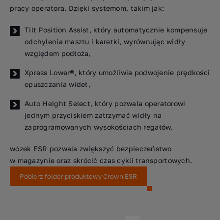
pracy operatora. Dzięki systemom, takim jak:
Tilt Position Assist, który automatycznie kompensuje
odchylenia masztu i karetki, wyrównując widły
względem podłoża,
Xpress Lower®, który
umożliwia
podwojenie prędkości
opuszczania wideł,
Auto Height Select, który
pozwala operatorowi
jednym przyciskiem zatrzymać widły na
zaprogramowanych wysokościach regałów.
wózek ESR pozwala zwiększyć bezpieczeństwo
w magazynie oraz skrócić czas cykli transportowych.
Pobierz folder produktowy Crown ESR