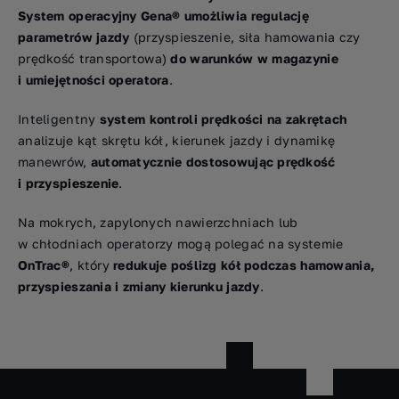
System operacyjny Gena®
umożliwia regulację
parametrów jazdy
(przyspieszenie, siła hamowania czy
prędkość transportowa)
do warunków w magazynie
i umiejętności operatora
.
Inteligentny
system kontroli prędkości na zakrętach
analizuje kąt skrętu kół, kierunek jazdy i dynamikę
manewrów,
automatycznie dostosowując prędkość
i przyspieszenie
.
Na mokrych, zapylonych nawierzchniach lub
w chłodniach operatorzy mogą polegać na systemie
OnTrac®
, który
redukuje poślizg kół podczas hamowania,
przyspieszania i zmiany kierunku jazdy
.