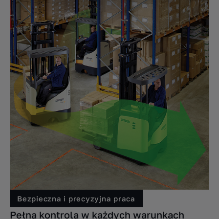
W zależności od preferencji użytkownika oraz specyfiki
operacji, wózek może być wyposażony w jeden z trzech
systemów sterowania hydraulicznego:
Sterowanie za pomocą opuszków palców (fingertip
control).
Sterowanie dźwigniami dwupozycyjnymi (dual lever
control).
Sterowanie wielofunkcyjne (multi-task control)
.
Bezpieczna i precyzyjna praca
Pełna kontrola w każdych warunkach