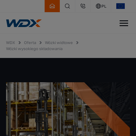
PL
WDX
Oferta
Wózki widłowe
Wózki wysokiego składowania