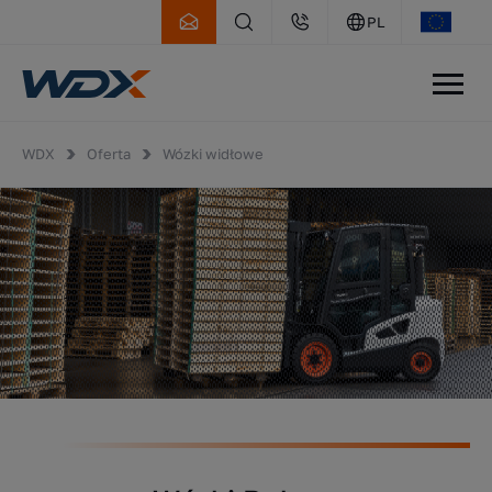
PL
WDX
Oferta
Wózki widłowe