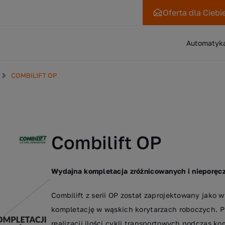
Oferta
dla Ciebi
Automatyk
COMBILIFT OP
Combilift OP
Wydajna kompletacja zróżnicowanych i nieporęc
Combilift z serii OP został zaprojektowany jako 
kompletację w wąskich korytarzach roboczych. P
realizacji ilości cykli transportowych podczas k