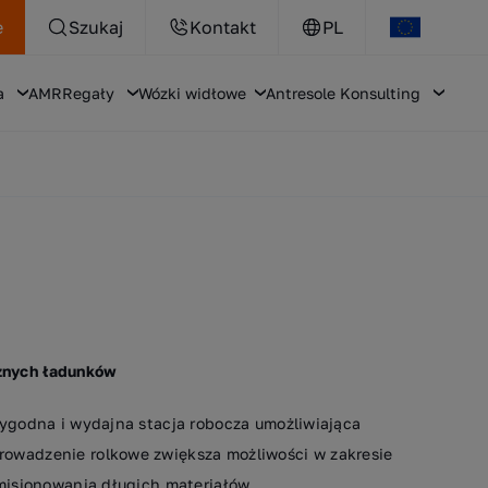
e
Szukaj
Kontakt
PL
a
AMR
Regały
Wózki widłowe
Antresole
Konsulting
znych ładunków
wygodna i wydajna stacja robocza umożliwiająca
rowadzenie rolkowe zwiększa możliwości w zakresie
omisjonowania długich materiałów.