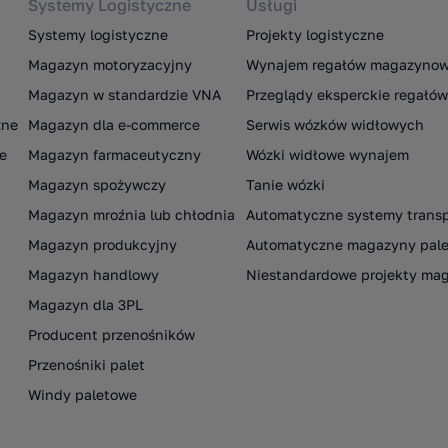
Systemy Logistyczne
Usługi
Systemy logistyczne
Projekty logistyczne
Magazyn motoryzacyjny
Wynajem regałów magazyno
Magazyn w standardzie VNA
Przeglądy eksperckie regał
zne
Magazyn dla e-commerce
Serwis wózków widłowych
e
Magazyn farmaceutyczny
Wózki widłowe wynajem
Magazyn spożywczy
Tanie wózki
Magazyn mroźnia lub chłodnia
Automatyczne systemy trans
Magazyn produkcyjny
Automatyczne magazyny pal
Magazyn handlowy
Niestandardowe projekty ma
Magazyn dla 3PL
Producent przenośników
Przenośniki palet
Windy paletowe