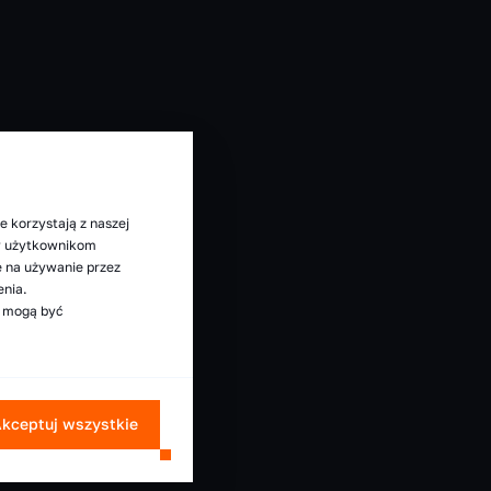
e korzystają z naszej
my użytkownikom
ę na używanie przez
enia.
e mogą być
kceptuj wszystkie