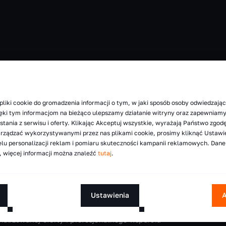
pliki cookie do gromadzenia informacji o tym, w jaki sposób osoby odwiedzając
zięki tym informacjom na bieżąco ulepszamy działanie witryny oraz zapewnia
tania z serwisu i oferty. Klikając Akceptuj wszystkie, wyrażają Państwo zgod
arządzać wykorzystywanymi przez nas plikami cookie, prosimy kliknąć Ustawi
lu personalizacji reklam i pomiaru skuteczności kampanii reklamowych. Dan
 więcej informacji można znaleźć
tutaj
.
Ustawienia
A
 technicznym WDX
alizowanej oferty i profesjonalnego wsparcia