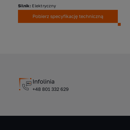
Silnik:
Elektryczny
Pobierz specyfikację techniczną
Infolinia
+48 801 332 629