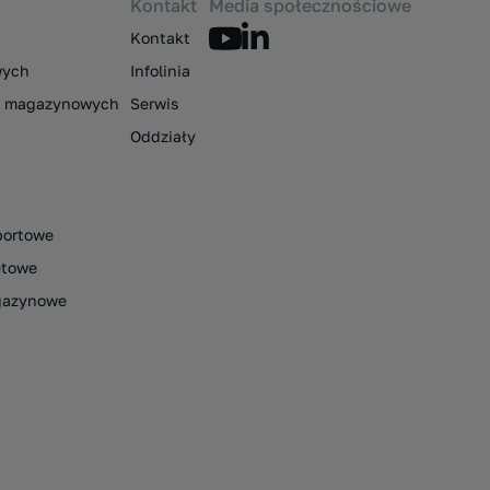
Kontakt
Media społecznościowe
Kontakt
wych
Infolinia
ów magazynowych
Serwis
Oddziały
portowe
etowe
gazynowe