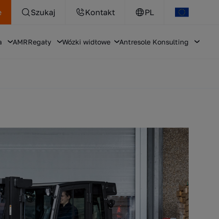
e
Szukaj
Kontakt
PL
a
AMR
Regały
Wózki widłowe
Antresole
Konsulting