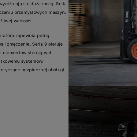
yróżniają się dużą mocą. Seria
rczaniu przemysłowych maszyn,
liwej wartości.
eratora zapewnia pełną
s i zmęczenie. Seria 9 oferuje
h elementów sterujących
odatkowemu systemowi
otyczące bezpiecznej obsługi.