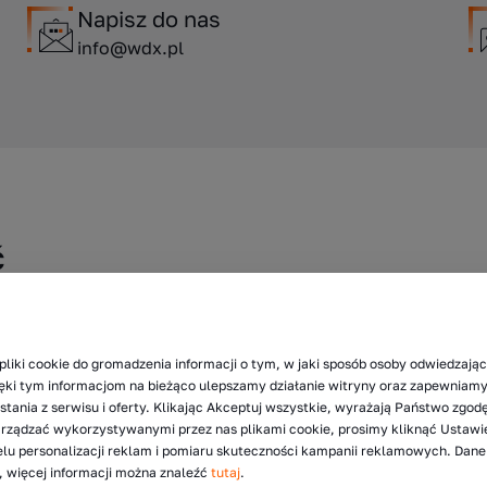
Napisz do nas
info@wdx.pl
ć
Seria Pro9 daje Ci możliwość wyboru trybu, który
pliki cookie do gromadzenia informacji o tym, w jaki sposób osoby odwiedzając
osażenie maszyn w filtr cząstek stałych. Bobcat
zięki tym informacjom na bieżąco ulepszamy działanie witryny oraz zapewnia
ności Twojego pojazdu jest ważne, dlatego
tania z serwisu i oferty. Klikając Akceptuj wszystkie, wyrażają Państwo zgod
arządzać wykorzystywanymi przez nas plikami cookie, prosimy kliknąć Ustawi
nimum. Regeneracja jest automatyczna.
lu personalizacji reklam i pomiaru skuteczności kampanii reklamowych. Dan
 więcej informacji można znaleźć
tutaj
.
towy i jest specjalnie zaprojektowany do