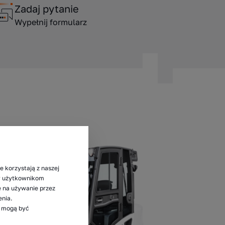
Zadaj pytanie
Wypełnij formularz
e korzystają z naszej
my użytkownikom
ę na używanie przez
enia.
e mogą być