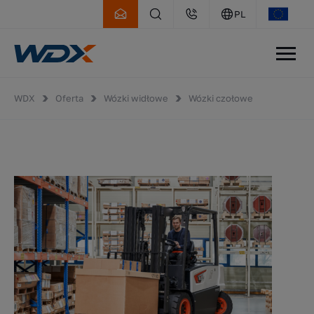
PL
WDX
Oferta
Wózki widłowe
Wózki czołowe