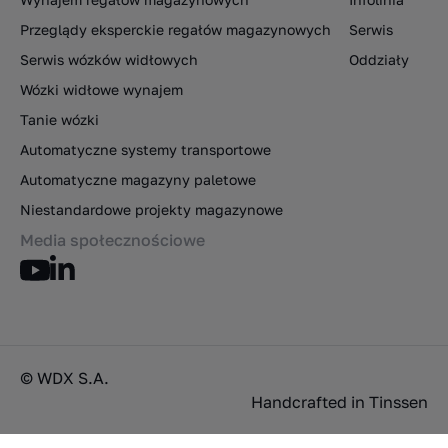
Przeglądy eksperckie regałów magazynowych
Serwis
Serwis wózków widłowych
Oddziały
Wózki widłowe wynajem
Tanie wózki
Automatyczne systemy transportowe
Automatyczne magazyny paletowe
Niestandardowe projekty magazynowe
Media społecznościowe
© WDX S.A.
Handcrafted in
Tinssen