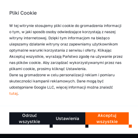
w zależności od potrzeb operatora i aplikacji:
Pliki Cookie
energooszczędny, tryb standardowy i wysoka
wydajność.
W tej witrynie stosujemy pliki cookie do gromadzenia informacji
o tym, w jaki sposób osoby odwiedzające korzystają z naszej
Pobierz broszurę informacyjną
witryny internetowej. Dzięki tym informacjom na bieżąco
ulepszamy działanie witryny oraz zapewniamy użytkownikom
optymalne warunki korzystania z serwisu i oferty. Klikając
Akceptuj wszystkie, wyrażają Państwo zgodę na używanie przez
nas plików cookie. Aby zarządzać wykorzystywanymi przez nas
plikami cookie, prosimy kliknąć Ustawienia.
Dane są gromadzone w celu personalizacji reklam i pomiaru
skuteczności kampanii reklamowych. Dane mogą być
udostępniane Google LLC, więcej informacji można znaleźć
tutaj
.
Odrzuć
Akceptuj
Ustawienia
wszystkie
wszystkie