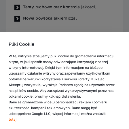
Testy ruchowe oraz kontrola jakości,
Nowa powłoka lakiernicza.
Doosan B15R-5
Pliki Cookie
Specyfikacja
W tej witrynie stosujemy pliki cookie do gromadzenia informacji
o tym, w jaki sposób osoby odwiedzające korzystają z naszej
Marka
Doosan
witryny internetowej. Dzięki tym informacjom na bieżąco
ulepszamy działanie witryny oraz zapewniamy użytkownikom
optymalne warunki korzystania z serwisu i oferty. Klikając
Model
B15R-5
Akceptuj wszystkie, wyrażają Państwo zgodę na używanie przez
nas plików cookie. Aby zarządzać wykorzystywanymi przez nas
plikami cookie, prosimy kliknąć Ustawienia.
Rok produkcji
2012
Dane są gromadzone w celu personalizacji reklam i pomiaru
skuteczności kampanii reklamowych. Dane mogą być
udostępniane Google LLC, więcej informacji można znaleźć
Przebieg
5360 mth
tutaj
.