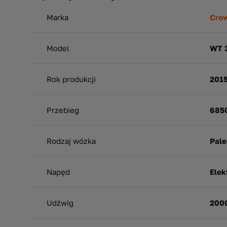
Marka
Cro
Model
WT 
Rok produkcji
201
Przebieg
685
Rodzaj wózka
Pale
Napęd
Elek
Udźwig
200