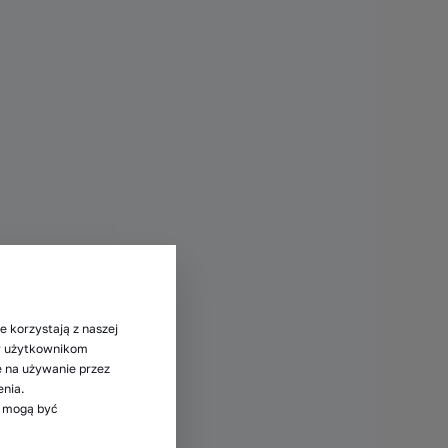
e korzystają z naszej
my użytkownikom
ę na używanie przez
enia.
e mogą być