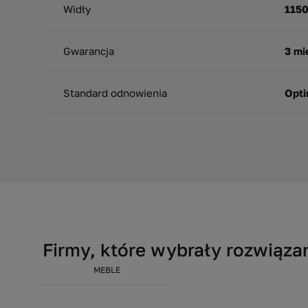
Widły
115
Gwarancja
3 mi
Standard odnowienia
Opt
Firmy, które wybrały rozwią
MEBLE