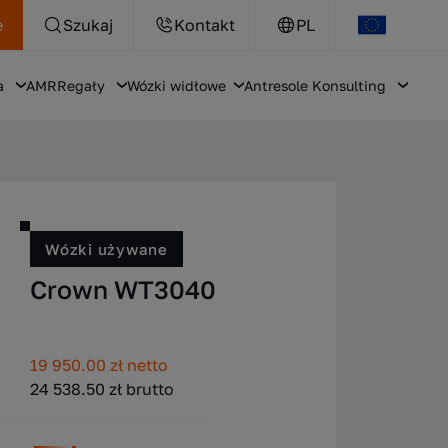
e
Szukaj
Kontakt
PL
a
AMR
Regały
Wózki widłowe
Antresole
Konsulting
Wózki używane
Crown WT3040
19 950.00 zł netto
24 538.50 zł brutto