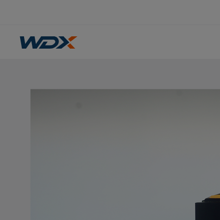
WDX
Oferta
Wózki używane
Crown WT3040