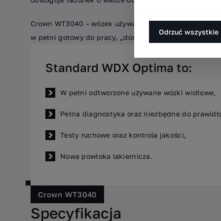
Crown WT3040 – wózek używany, odtworzony wg stan
Odrzuć wszystkie
w pełni gotowy do pracy, „dostępny od ręki”.
Standard WDX Optima to:
W pełni odtworzone używane wózki widłowe,
Pełna diagnostyka oraz niezbędne do prawidł
Testy ruchowe oraz kontrola jakości,
Nowa powłoka lakiernicza.
Crown WT3040
Specyfikacja