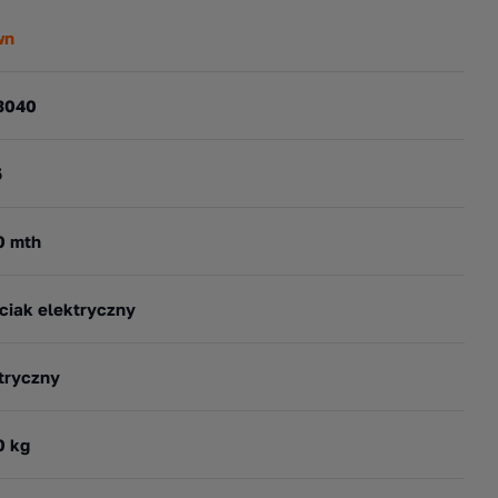
wn
3040
5
0 mth
ciak elektryczny
tryczny
0 kg