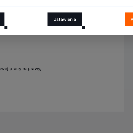
dardu Optima w Europejskim Centrum Serwisowym WDX,
Ustawienia
A
owej pracy naprawy,