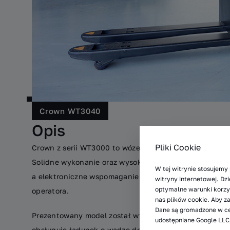
Crown WT3040
Opis
Pliki Cookie
Crown z serii WT3000 to wózek paletowy z platformą dl
Solidne wykonanie oraz wysokiej klasy elementy konstr
W tej witrynie stosujemy 
a elektroniczne wspomaganie sterowania i cztery opc
witryny internetowej. D
optymalne warunki korzys
operatora.
nas plików cookie. Aby z
Dane są gromadzone w ce
Prezentowany model został wyprodukowany w 2015 rok
udostępniane Google LLC,
obsługuje ładunek o wadze do 2 000kg, długość wideł 