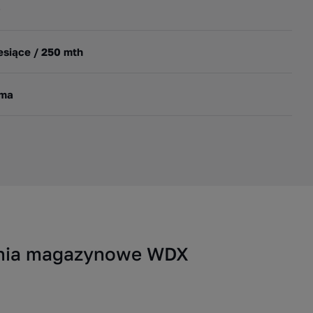
0
esiące / 250 mth
ima
zania magazynowe WDX