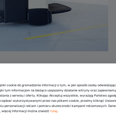
a operatora – przeznaczony do transportu i przeładunku.
ukcyjne przekładają się na niską awaryjność,
pliki cookie do gromadzenia informacji o tym, w jaki sposób osoby odwiedzając
je ustawienia podestu znacząco wpływają na wygodę pracy
zięki tym informacjom na bieżąco ulepszamy działanie witryny oraz zapewnia
tania z serwisu i oferty. Klikając Akceptuj wszystkie, wyrażają Państwo zgod
arządzać wykorzystywanymi przez nas plikami cookie, prosimy kliknąć Ustawi
lu personalizacji reklam i pomiaru skuteczności kampanii reklamowych. Dan
u, jego przebieg wynosi 6 850 mth. Wózek bezpiecznie
 więcej informacji można znaleźć
tutaj
.
to 1 150 mm.