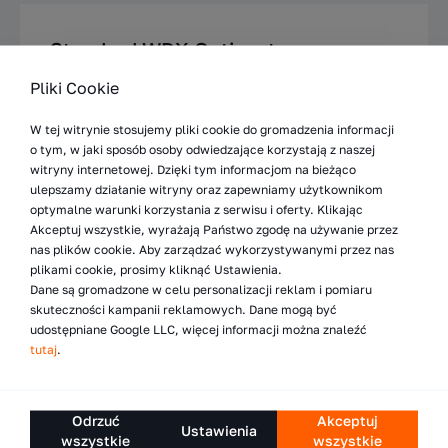
Standard WDX Optima to:
Pliki Cookie
W pełni odtworzone używane wózki widłowe,
W tej witrynie stosujemy pliki cookie do gromadzenia informacji
Pełna diagnostyka oraz niezbędne do
o tym, w jaki sposób osoby odwiedzające korzystają z naszej
prawidłowej pracy naprawy,
witryny internetowej. Dzięki tym informacjom na bieżąco
ulepszamy działanie witryny oraz zapewniamy użytkownikom
Testy ruchowe oraz kontrola jakości,
optymalne warunki korzystania z serwisu i oferty. Klikając
Akceptuj wszystkie, wyrażają Państwo zgodę na używanie przez
Nowa powłoka lakiernicza.
nas plików cookie. Aby zarządzać wykorzystywanymi przez nas
plikami cookie, prosimy kliknąć Ustawienia.
Dane są gromadzone w celu personalizacji reklam i pomiaru
skuteczności kampanii reklamowych. Dane mogą być
Crown WP3015
udostępniane Google LLC, więcej informacji można znaleźć
Specyfikacja
tutaj
.
Marka
Crown
Odrzuć
Akceptuj
Ustawienia
wszystkie
wszystkie