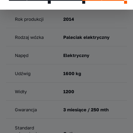
Model
WP3015
Rok produkcji
2014
Rodzaj wózka
Paleciak elektryczny
Napęd
Elektryczny
Udźwig
1600 kg
Widły
1200
Gwarancja
3 miesiące / 250 mth
Standard