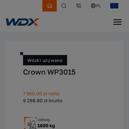
PL
WDX
Oferta
Wózki używane
Wózki używane
Crown WP3015
7 560.00 zł netto
9 298.80 zł brutto
Udźwig
1600 kg