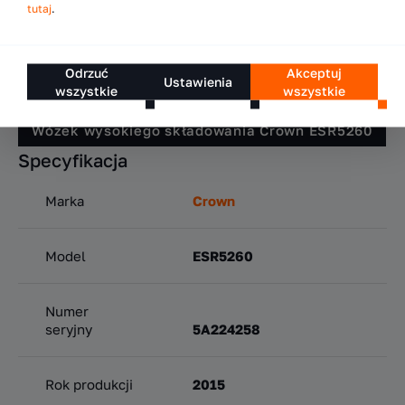
tutaj
.
Testy ruchowe oraz kontrola jakości,
Nowa powłoka lakiernicza.
Odrzuć
Akceptuj
Ustawienia
wszystkie
wszystkie
Wózek wysokiego składowania Crown ESR5260
Specyfikacja
Marka
Crown
Model
ESR5260
Numer
seryjny
5A224258
Rok produkcji
2015