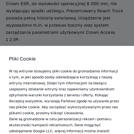
Crown ESR, do wysokości operacyjnej 8 000 mm, nie
występując spadki udźwigu. Prezentowany Reach Truck
posiada pełną historię serwisową. Urządzenie jest
wyposażone m.in. w przesuw boczny oraz system
zarządzania parametrami użytkowymi Crown Access
1 2 3®.
Reach Truck jest używany, odtworzy według standardu
Pliki Cookie
Optima w Europejskim Centrum Serwisowym WDX,
w pełni gotowy do realizacji zadań w Twoim obiekcie
W tej witrynie stosujemy pliki cookie do gromadzenia informacji
logistycznym – „dostępny od ręki”. Zapraszamy do
o tym, w jaki sposób osoby odwiedzające korzystają z naszej
kontaktu.
witryny internetowej. Dzięki tym informacjom na bieżąco
ulepszamy działanie witryny oraz zapewniamy użytkownikom
optymalne warunki korzystania z serwisu i oferty. Klikając
Standard WDX Optima to:
Akceptuj wszystkie, wyrażają Państwo zgodę na używanie przez
nas plików cookie. Aby zarządzać wykorzystywanymi przez nas
W pełni odtworzone używane wózki widłowe,
plikami cookie, prosimy kliknąć Ustawienia.
Dane są gromadzone w celu personalizacji reklam i pomiaru
Pełna diagnostyka oraz niezbędne do
skuteczności kampanii reklamowych. Dane mogą być
udostępniane Google LLC, więcej informacji można znaleźć
prawidłowej pracy naprawy,