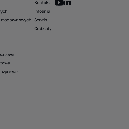
Kontakt
wych
Infolinia
ów magazynowych
Serwis
Oddziały
portowe
etowe
gazynowe