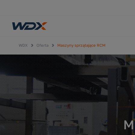
WDX
Oferta
Maszyny sprzątające RCM
M