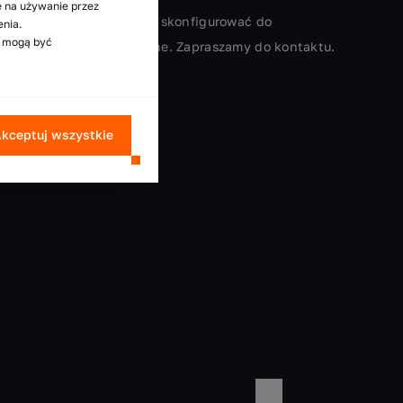
ę na używanie przez
 które z łatwością można skonfigurować do
enia.
e mogą być
alne doradztwo techniczne. Zapraszamy do kontaktu.
kceptuj wszystkie