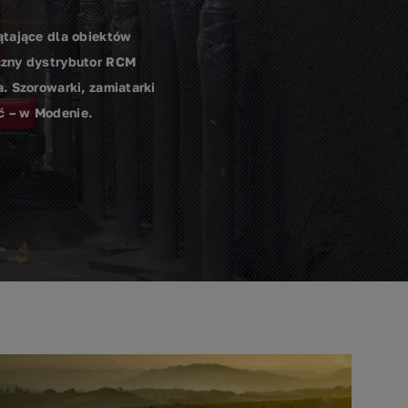
ątające dla obiektów
yczny dystrybutor RCM
. Szorowarki, zamiatarki
ć – w Modenie.