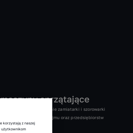
e maszyny sprzątające
tała w 1967 roku. Obecnie zamiatarki i szorowarki
świadczących usługi wynajmu oraz przedsiębiorstw
e korzystają z naszej
zakresie.
my użytkownikom