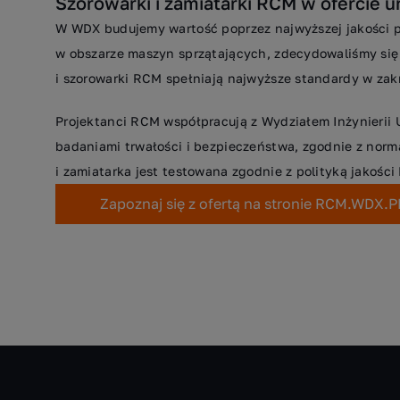
Szorowarki i zamiatarki RCM w ofercie 
W WDX budujemy wartość poprzez najwyższej jakości pr
w obszarze maszyn sprzątających, zdecydowaliśmy się
i szorowarki RCM spełniają najwyższe standardy w zakr
Projektanci RCM współpracują z Wydziałem Inżynierii 
badaniami trwałości i bezpieczeństwa, zgodnie z no
i zamiatarka jest testowana zgodnie z polityką jakości
Zapoznaj się z ofertą na stronie RCM.WDX.P