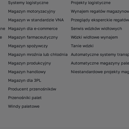
Systemy logistyczne
Projekty logistyczne
Magazyn motoryzacyjny
Wynajem regałów magazyno
Magazyn w standardzie VNA
Przeglądy eksperckie regał
zne
Magazyn dla e-commerce
Serwis wózków widłowych
e
Magazyn farmaceutyczny
Wózki widłowe wynajem
Magazyn spożywczy
Tanie wózki
Magazyn mroźnia lub chłodnia
Automatyczne systemy trans
Magazyn produkcyjny
Automatyczne magazyny pal
Magazyn handlowy
Niestandardowe projekty ma
Magazyn dla 3PL
Producent przenośników
Przenośniki palet
Windy paletowe