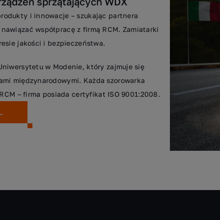
urządzeń sprzątających WDX
odukty i innowacje – szukając partnera
 nawiązać współpracę z firmą RCM. Zamiatarki
esie jakości i bezpieczeństwa.
Uniwersytetu w Modenie, który zajmuje się
rmami międzynarodowymi. Każda szorowarka
 RCM – firma posiada certyfikat ISO 9001:2008.
L