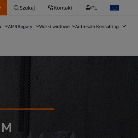
e
Szukaj
Kontakt
PL
a
AMR
Regały
Wózki widłowe
Antresole
Konsulting
CM