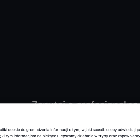
Zapytaj o profesjonaln
Pierwsza silnikowa maszyna czyszcząca RCM pows
RCM to idealne urządzenia sprzątające dla firm 
pliki cookie do gromadzenia informacji o tym, w jaki sposób osoby odwiedzając
dbających o czystość infrastruktury we własnym 
zięki tym informacjom na bieżąco ulepszamy działanie witryny oraz zapewnia