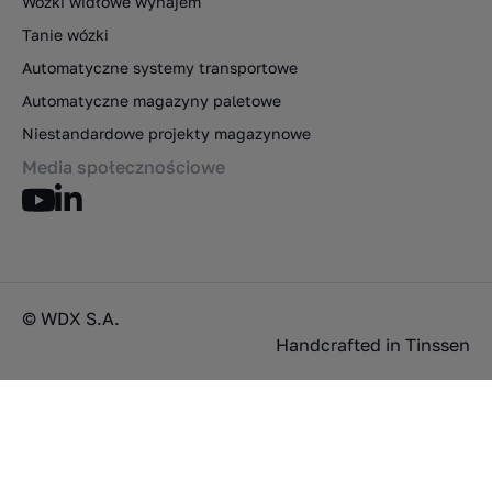
Wózki widłowe wynajem
Tanie wózki
Automatyczne systemy transportowe
Automatyczne magazyny paletowe
Niestandardowe projekty magazynowe
Media społecznościowe
© WDX S.A.
Handcrafted in
Tinssen