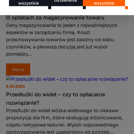
wszystkie
wszystkie
6.10.2023
O opłatach za magazynowanie towaru
Ceny magazynowania to jeden z najważniejszych
aspektów w zarządzaniu firmą. Koszt
przechowywania towarów jest zależny od wielu
czynników, a pierwszą decyzją jest już wybór
pomiędzy...
Więcej
5.10.2023
Przedłużki do wideł – czy to opłacalne
rozwiązanie?
Przedłużki do wideł wózka widłowego to ciekawa
propozycja dla firm, które obsługują zróżnicowane,
często nietypowe ładunki. Wybór odpowiedniego
oprzyrządowania jest uzależniony od potrzeb...