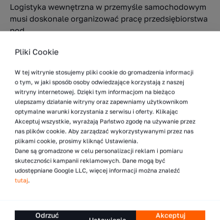
Logistyka wewnętrzna w przemyśle samochodowym
musi doskonale organizować pracę przedsiębiorstwa
pod...
Pliki Cookie
Więcej
W tej witrynie stosujemy pliki cookie do gromadzenia informacji
o tym, w jaki sposób osoby odwiedzające korzystają z naszej
witryny internetowej. Dzięki tym informacjom na bieżąco
10.10.2023
ulepszamy działanie witryny oraz zapewniamy użytkownikom
Czym jest i do czego służy wózek widłowy
optymalne warunki korzystania z serwisu i oferty. Klikając
terenowy?
Akceptuj wszystkie, wyrażają Państwo zgodę na używanie przez
nas plików cookie. Aby zarządzać wykorzystywanymi przez nas
Zróżnicowanie przedsiębiorstw tworzących globalną
plikami cookie, prosimy kliknąć Ustawienia.
gospodarkę wymusza na dostawcach sprzętu do
Dane są gromadzone w celu personalizacji reklam i pomiaru
obsługi ciężkich ładunków przystosowanie maszyn
skuteczności kampanii reklamowych. Dane mogą być
do pracy w skrajnie odmiennych warunkach.
udostępniane Google LLC, więcej informacji można znaleźć
tutaj
.
Doskonałym...
Więcej
Odrzuć
Akceptuj
Ustawienia