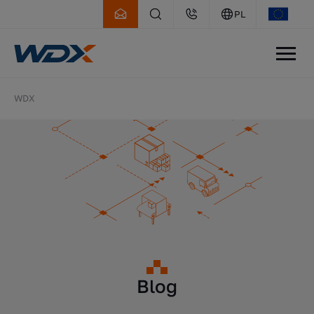
PL
WDX
Blog