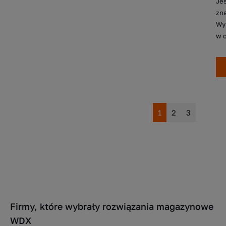
Jes
zna
Wyr
w o
1
2
3
Firmy, które wybrały rozwiązania magazynowe
WDX