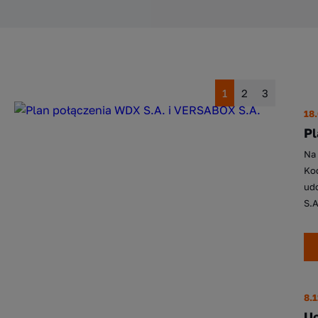
1
2
3
18
Pl
Na 
Ko
udo
S.A
8.
Uc