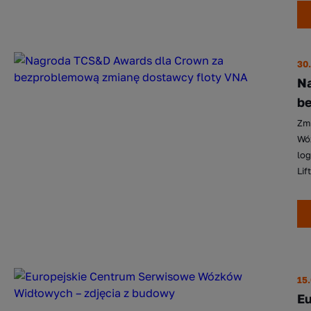
30
Na
be
Zm
Wó
log
Lif
15
E