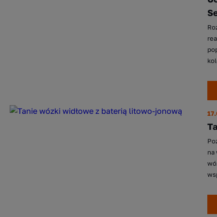
S
Roz
re
po
kol
17
Ta
Poz
na
wóz
wsp