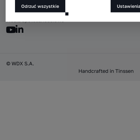
Automatyczne magazyny paletowe
Odrzuć wszystkie
Ustawieni
Niestandardowe projekty magazynowe
Media społecznościowe
© WDX S.A.
Handcrafted in
Tinssen