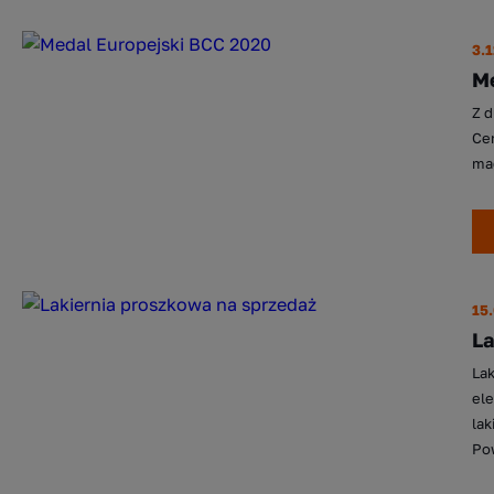
3.
Me
Z d
Cen
mag
15
La
Lak
ele
lak
Pow