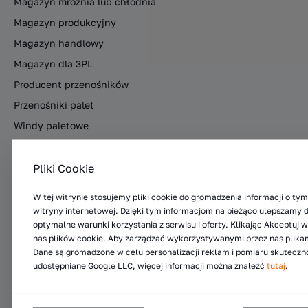
Magazyn mroźnia lub chłodnia
Magazyn produkcyjny
Magazyn handlowy
Magazyn dla 3PL
Producent przenośników
Przenośniki palet
Windy paletowe
Usługi
Kontakt
Projekty logistyczne
Kontakt
Pliki Cookie
Wynajem regałów magazynowych
Infolinia
W tej witrynie stosujemy pliki cookie do gromadzenia informacji o tym
Przeglądy eksperckie regałów magazynowych
Serwis
witryny internetowej. Dzięki tym informacjom na bieżąco ulepszamy
optymalne warunki korzystania z serwisu i oferty. Klikając Akceptuj
Serwis wózków widłowych
Oddziały
nas plików cookie. Aby zarządzać wykorzystywanymi przez nas plikam
Wózki widłowe wynajem
Dane są gromadzone w celu personalizacji reklam i pomiaru skutecz
udostępniane Google LLC, więcej informacji można znaleźć
tutaj
.
Tanie wózki
Automatyczne systemy transportowe